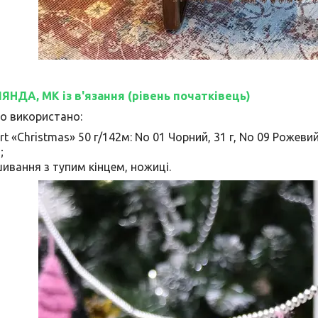
НДА, МК із в'язання (рівень початківець)
о використано:
t «Christmas» 50 г/142м: No 01 Чорний, 31 г, No 09 Рожевий,
 ;
ивання з тупим кінцем, ножиці.