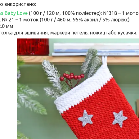
о використано:
s Baby Love
(100 г / 120 м, 100% поліестер): №318 – 1 мот
al № 21 – 1 моток (100 г / 460 м, 95% акрил / 5% люрекс)
2.0 мм
голка для зшивання, маркери петель, ножиці або кусачки.