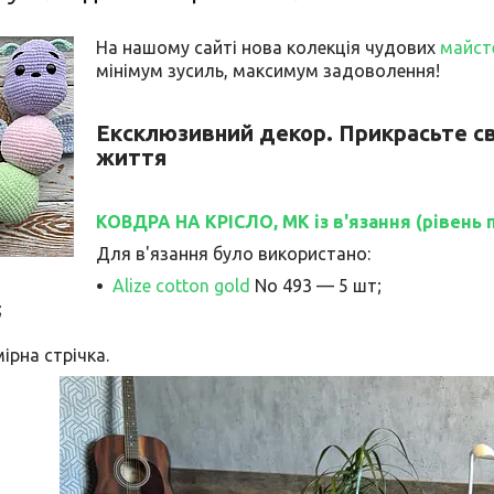
На нашому сайті нова колекція чудових
майст
мінімум зусиль, максимум задоволення!
Ексклюзивний декор. Прикрасьте сві
життя
КОВДРА НА КРІСЛО, МК із в'язання (рівень 
Для в'язання було використано:
Alize cotton gold
No 493 — 5 шт;
;
мірна стрічка.