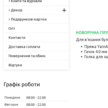
Книги та журнали
Декор
Подарункові картки
Опт
НОВОРІЧНА ГІРЛЯ
Контакти
Для в'язання бул
Пряжа YarnAr
Доставка і оплата
Гачок 4.0 мм
Повернення та обмін
Голка для зш
Відгуки
Графік роботи
Понеділок
08:00
22:00
Вівторок
08:00
22:00