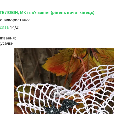
ЕЛОВІН, МК із в'язання (
рівень початківець
)
о використано:
слав
14/2;
;
шивання;
кусачки.