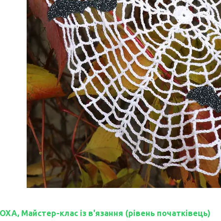
А, Майстер-клас із в'язання (рівень початківець)