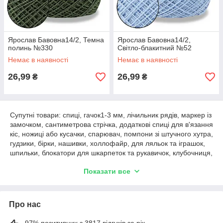
Ярослав Бавовна14/2, Темна
Ярослав Бавовна14/2,
полинь №330
Світло-блакитний №52
Немає в наявності
Немає в наявності
26,99
26,99
₴
₴
Супутні товари: спиці, гачок1-3 мм, лічильник рядів, маркер із
замочком, сантиметрова стрічка, додаткові спиці для в'язання
кіс, ножиці або кусачки, спарювач, помпони зі штучного хутра,
гудзики, бірки, нашивки, холлофайр, для ляльок та іграшок,
шпильки, блокатори для шкарпеток та рукавичок, клубочниця,
тримач пряжі, журнали для в'язання, флісові підкладки для
Показати все
шапок.
Про нас