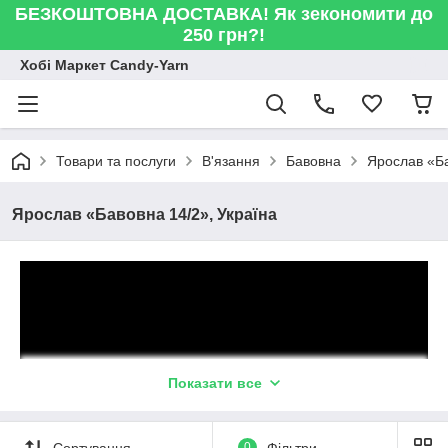
БЕЗКОШТОВНА ДОСТАВКА! Як зекономити до
250 грн?!
Хобі Маркет Candy-Yarn
Товари та послуги
В'язання
Бавовна
Ярослав «Ба
Ярослав «Бавовна 14/2», Україна
Показати все
Сортування
0
Фільтри