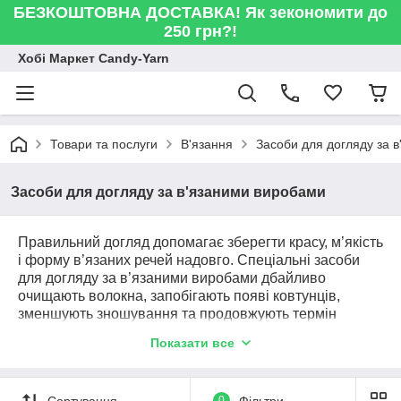
БЕЗКОШТОВНА ДОСТАВКА! Як зекономити до
250 грн?!
Хобі Маркет Candy-Yarn
Товари та послуги
В'язання
Засоби для догляду за 
Засоби для догляду за в'язаними виробами
Правильний догляд допомагає зберегти красу, м’якість
і форму в’язаних речей надовго. Спеціальні засоби
для догляду за в’язаними виробами дбайливо
очищають волокна, запобігають появі ковтунців,
зменшують зношування та продовжують термін
служби улюблених виробів з пряжі.
Показати все
У нашому асортименті ви знайдете все необхідне для
комплексного догляду: делікатні засоби для прання
вовни та в’язаних речей Organics Wool, ланолінове
Сортування
0
Фільтри