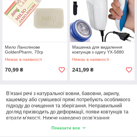
Мило Ланолінове
Машинка для видалення
GoldenPharm, 70гр
ковтунців з одягу YX-5880
Немає в наявності
Немає в наявності
70,99
241,99
₴
₴
В'язані речі з натуральної вовни, бавовни, акрилу,
кашеміру або сумішевої пряжі потребують особливого
підходу до очищення та зберігання. Неправильний
догляд призводить до деформації, появи ковтунців та
втрати м'якості. Нижче наведено розв'язання
основних проблем, з якими стикаються власники таких
Показати все
виробів.