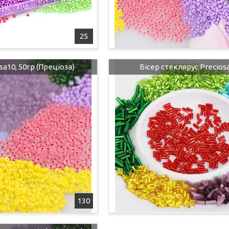
25
sa10, 50гр (Преціоза)
Бісер стеклярус Preciosa,
130