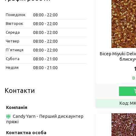
Понеділок
08:00
22:00
Вівторок
08:00
22:00
Середа
08:00
22:00
Четвер
08:00
22:00
Пʼятниця
08:00
22:00
Бісер Miyuki Deli
Субота
08:00
21:00
блиску
Неділя
08:00
21:00
В
Контакти
MK
Candy Yarn - Перший дискаунтер
пряжі