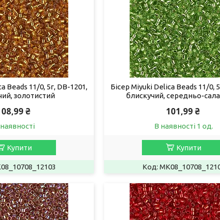
ca Beads 11/0, 5г, DB-1201,
Бісер Miyuki Delica Beads 11/0, 
чий, золотистий
блискучий, середньо-сал
108,99 ₴
101,99 ₴
 наявності
В наявності 1 од.
Купити
Купити
08_10708_12103
MK08_10708_121