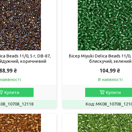
ca Beads 11/0, 5 г, DB-87,
Бісер Miyuki Delica Beads 11/0, 
айдужний, коричневий
блискучий, зелений
88,99 ₴
104,99 ₴
 наявності
В наявності
Купити
Купити
08_10708_12118
MK08_10708_121