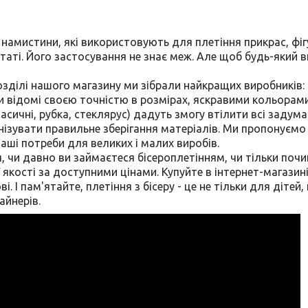
ні намистини, які використовують для плетіння прикрас, фіг
таті. Його застосування не знає меж. Але щоб будь-який 
зділі нашого магазину ми зібрали найкращих виробників: че
ки відомі своєю точністю в розмірах, яскравими кольорам
асичні, рубка, стеклярус) дадуть змогу втілити всі задуман
зувати правильне зберігання матеріалів. Ми пропонуємо р
ші потреби для великих і малих виробів.
, чи давно ви займаєтеся бісероплетінням, чи тільки поч
 якості за доступними цінами. Купуйте в інтернет-магазині 
ві. І пам'ятайте, плетіння з бісеру - це не тільки для діт
айнерів.