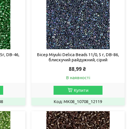
5г, DB-46,
Бісер Miyuki Delica Beads 11/0, 5 г, DB-86,
блискучий райдужний, сірий
88,99 ₴
В наявності
Купити
08
MK08_10708_12119