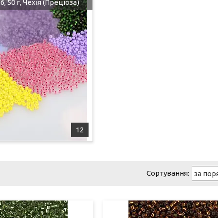
6, 50 г, Чехія (Преціоза)
12