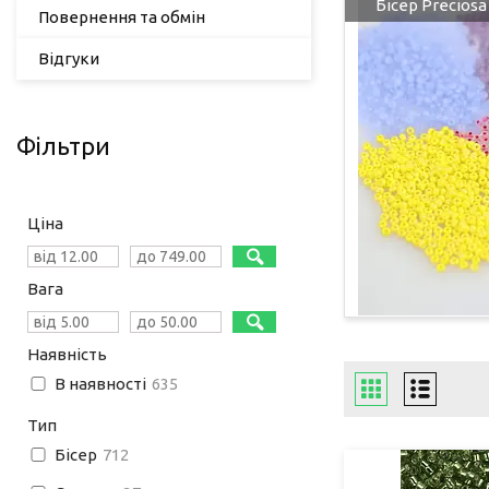
Бісер Preciosa 
Повернення та обмін
Відгуки
Фільтри
Ціна
Вага
Наявність
В наявності
635
Тип
Бісер
712