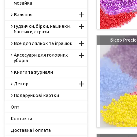
мозайка
Валяння
Гудзички, бірки, нашивки,
бантики, стрази
Бісер Precio
Все для ляльок та іграшок
Аксесуари для головних
уборів
Книги та журнали
Декор
Подарункові картки
Опт
Контакти
Доставка і оплата