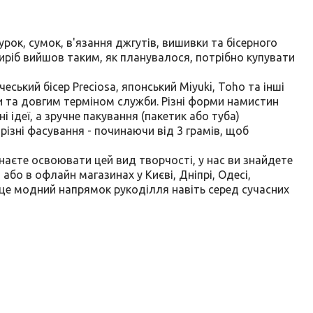
урок, сумок, в'язання джгутів, вишивки та бісерного
виріб вийшов таким, як планувалося, потрібно купувати
ський бісер Preciosa, японський Miyuki, Toho та інші
и та довгим терміном служби. Різні форми намистин
і ідеї, а зручне пакування (пакетик або туба)
ізні фасування - починаючи від 3 грамів, щоб
инаєте освоювати цей вид творчості, у нас ви знайдете
або в офлайн магазинах у Києві, Дніпрі, Одесі,
ей, це модний напрямок рукоділля навіть серед сучасних