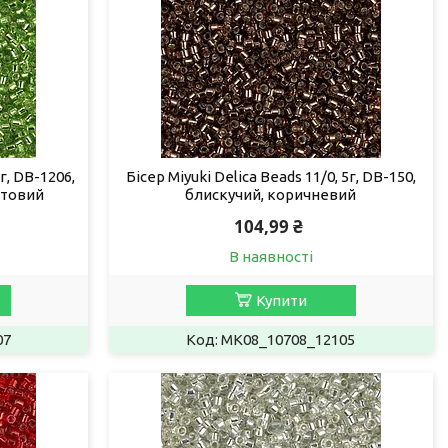
5г, DB-1206,
Бісер Miyuki Delica Beads 11/0, 5г, DB-150,
атовий
блискучий, коричневий
104,99 ₴
В наявності
Купити
07
MK08_10708_12105