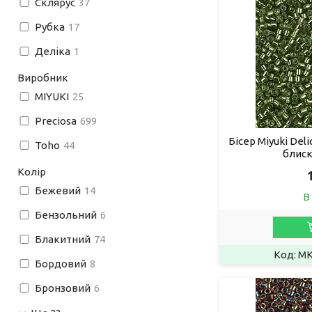
Склярус
37
Рубка
17
Деліка
1
Виробник
MIYUKI
25
Preciosa
699
Бісер Miyuki Deli
Toho
44
блиск
Колір
Бежевий
14
В
Бензольний
6
Блакитний
74
MK
Бордовий
8
Бронзовий
6