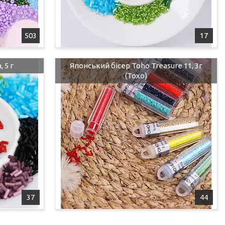
503
17
 5 г
Японський бісер Toho Treasure 11, 3г
(Тохо)
37
44