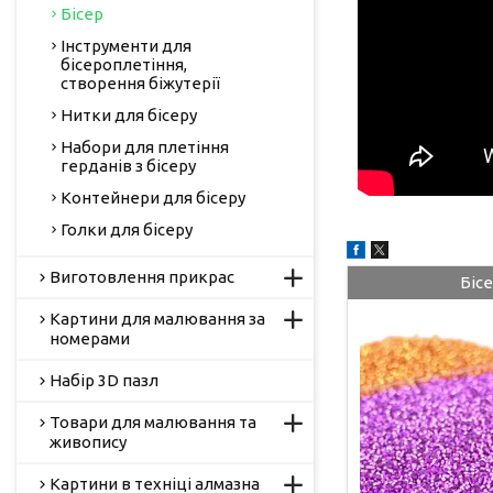
Бісер
Інструменти для
бісероплетіння,
створення біжутерії
Нитки для бісеру
Набори для плетіння
герданів з бісеру
Контейнери для бісеру
Голки для бісеру
Виготовлення прикрас
Бісе
Картини для малювання за
номерами
Набір 3D пазл
Товари для малювання та
живопису
Картини в техніці алмазна