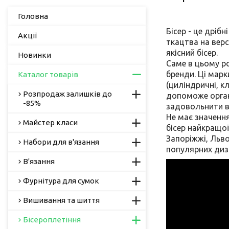
Головна
Бісер - це дріб
Акції
ткацтва на верс
якісний бісер.
Новинки
Саме в цьому ро
бренди. Ці мар
Каталог товарів
(циліндричні, кл
Розпродаж залишків до
допоможе органі
-85%
задовольнити ва
Не має значення
Майстер класи
бісер найкращої
Запоріжжі, Льво
Набори для в'язання
популярних диз
В'язання
Фурнітура для сумок
Вишивання та шиття
Бісероплетіння