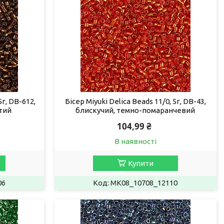
5г, DB-612,
Бісер Miyuki Delica Beads 11/0, 5г, DB-43,
тий
блискучий, темно-помаранчевий
104,99 ₴
В наявності
Купити
06
MK08_10708_12110