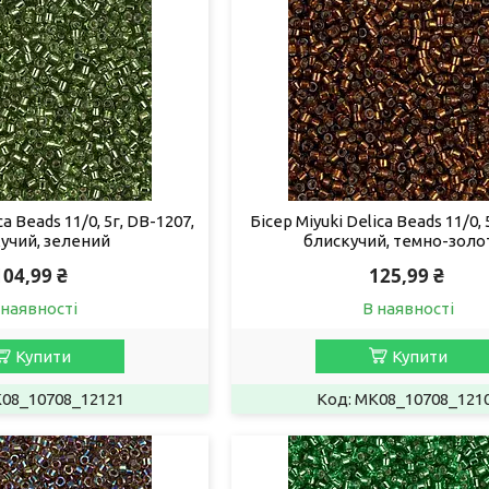
ca Beads 11/0, 5г, DB-1207,
Бісер Miyuki Delica Beads 11/0, 
учий, зелений
блискучий, темно-золо
104,99 ₴
125,99 ₴
 наявності
В наявності
Купити
Купити
08_10708_12121
MK08_10708_121