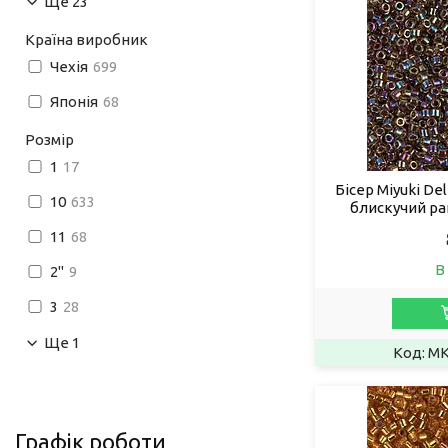
Ще 23
Країна виробник
Чехія
699
Японія
68
Розмір
1
17
Бісер Miyuki Deli
10
633
блискучий р
11
68
В
2"
9
3
28
Ще 1
MK
Графік роботи