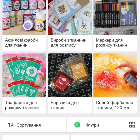
аксесуарами для розпису тканини!
Акрилові фарби
Вироби з тканини
Маркери для
для тканин
для розпису
розпису тканин
Трафарети для
Барвники для
Спрей-фарба для
розпису тканини
тканин
тканини, 120 мл
Сортування
0
Фільтри