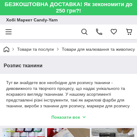
БЕЗКОШТОВНА ДОСТАВКА! Як зекономити до
250 грн?!
Хобі Маркет Candy-Yarn
Товари та послуги
Товари для малювання та живопису
Розпис тканини
Тут ви знайдете все необхідне для розпису тканини -
дивовижного та творчого процесу, що надає унікального та
яскравого вигляду тканинам. У нашому асортименті
представлені різні інструменти, такі як акрилові фарби для
тканини, вироби з тканини для розпису, маркери для розпису
тканин та трафаретів. Розпис тканини - це захоплююче
Показати все
заняття, яке дозволить вам створювати красиві та оригінальні
візерунки на тканині та дарувати вашим виробам
неповторний стиль та характер. Приступайте до творчості та
розкрийте свій талант розпису з нашими інструментами та