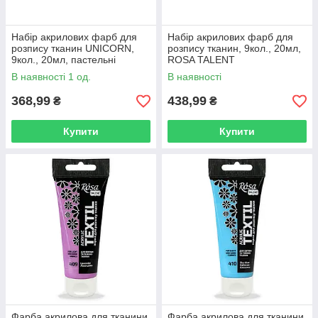
Набір акрилових фарб для
Набір акрилових фарб для
розпису тканин UNICORN,
розпису тканин, 9кол., 20мл,
9кол., 20мл, пастельні
ROSA TALENT
кольори, ROSA TALENT
В наявності 1 од.
В наявності
368,99
438,99
₴
₴
Купити
Купити
Фарба акрилова для тканини,
Фарба акрилова для тканини,