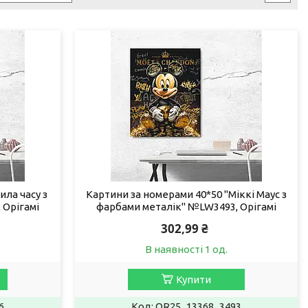
ила часу з
Картини за номерами 40*50 "Міккі Маус з
 Орігамі
фарбами металік" №LW3493, Орігамі
302,99 ₴
В наявності 1 од.
Купити
6
OR25_13368_3493