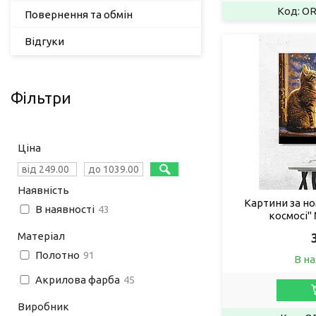
OR
Повернення та обмін
Відгуки
Фільтри
Ціна
Наявність
Картини за но
В наявності
43
космосі"
Матеріал
Полотно
91
В на
Акрилова фарба
45
Виробник