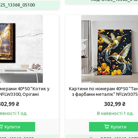
25_13368_05100
мерами 40*50 "Котик у
Картини по номерам 40*50 "Та
 №LW3300, Орігамі
з фарбами металік" №LW30759
302,99 ₴
302,99 ₴
явності 1 од.
В наявності 1 од.
Купити
Купити