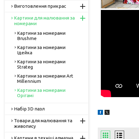
Виготовлення прикрас
Картини для малювання за
номерами
Картини за номерами
Brushme
Картини за номерами
Ідейка
Картини за номерами
Strateg
Картини за номерами Art
Millennium
Картини за номерами
Орігамі
Набір 3D пазл
Товари для малювання та
живопису
Картини в техніці алмазна