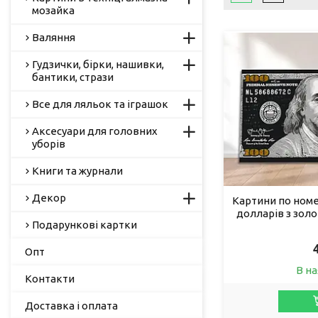
мозайка
Валяння
Гудзички, бірки, нашивки,
бантики, стрази
Все для ляльок та іграшок
Аксесуари для головних
уборів
Книги та журнали
Декор
Картини по номе
долларів з зо
Подарункові картки
Опт
В на
Контакти
Доставка і оплата