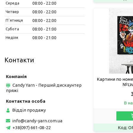
Середа
08:00
22:00
Четвер
08:00
22:00
Пʼятниця
08:00
22:00
Субота
08:00
21:00
Неділя
08:00
21:00
Контакти
Картини по номе
№LW3
Candy Yarn - Перший дискаунтер
пряжі
В на
Відділ продажу
info@candy-yarn.com.ua
O
+38(097) 661-08-22