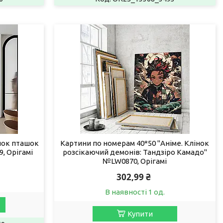
нок пташок
Картини по номерам 40*50 "Аніме. Клінок
, Орігамі
розсікаючий демонів: Тандзіро Камадо"
№LW0870, Орігамі
302,99 ₴
В наявності 1 од.
Купити