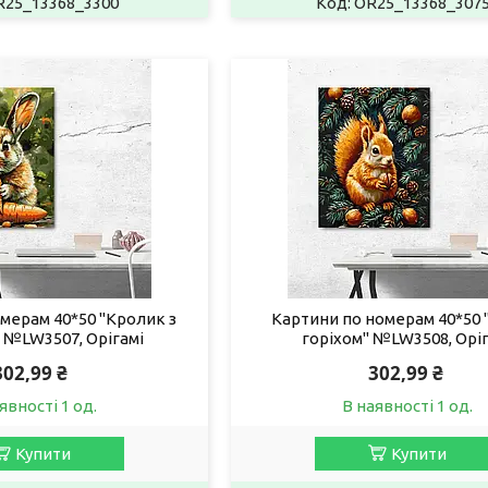
R25_13368_3300
OR25_13368_307
мерам 40*50 "Кролик з
Картини по номерам 40*50 "
 №LW3507, Орігамі
горіхом" №LW3508, Оріг
302,99 ₴
302,99 ₴
явності 1 од.
В наявності 1 од.
Купити
Купити