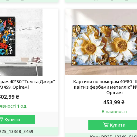
рам 40*50 "Том та Джері"
Картини по номерам 40*80 "
459, Орігамі
квіти з фарбами металлік" 
Орігамі
302,99 ₴
453,99 ₴
явності 1 од.
В наявності
Купити
Купити
R25_13368_3459
OR25_13368_510