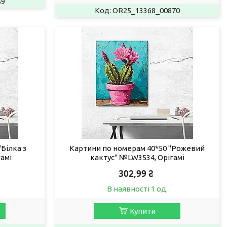
59
OR25_13368_00870
Білка з
Картини по номерам 40*50 "Рожевий
амі
кактус" №LW3534, Орігамі
302,99 ₴
В наявності 1 од.
Купити