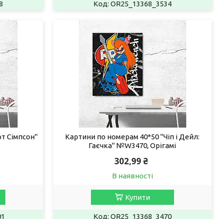
8
OR25_13368_3534
т Сімпсон"
Картини по номерам 40*50 "Чіп і Дейл:
Гаєчка" №W3470, Орігамі
302,99 ₴
В наявності
Купити
01
OR25_13368_3470