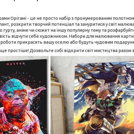
рами Орігамі - це не просто набір з пронумерованим полотно
лант, розкрити творчий потенціал та зануритися у світ малюв
о гурту, аніме чи сюжет на іншу популярну тему та розфарбуйт
ість відчути себе художником. Набори для малювання картин 
і роботи прикрасять вашу оселю або будуть чудовим подарунк
ще простіше! Дозвольте собі відкрити світ мистецтва разом 