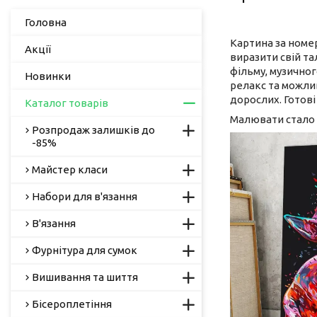
Головна
Картина за номе
Акції
виразити свій та
фільму, музичног
Новинки
релакс та можлив
дорослих. Готов
Каталог товарів
Малювати стало 
Розпродаж залишків до
-85%
Майстер класи
Набори для в'язання
В'язання
Фурнітура для сумок
Вишивання та шиття
Бісероплетіння