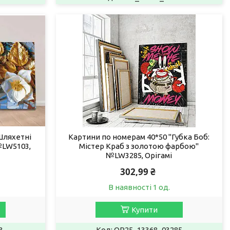
Шляхетні
Картини по номерам 40*50 "Губка Боб:
№LW5103,
Містер Краб з золотою фарбою"
№LW3285, Орігамі
302,99 ₴
В наявності 1 од.
Купити
3
OR25_13368_03285