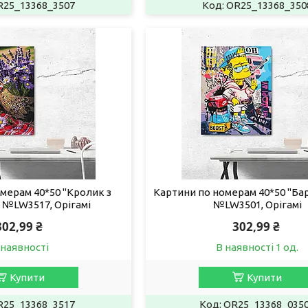
R25_13368_3507
OR25_13368_350
мерам 40*50 "Кролик з
Картини по номерам 40*50 "Бар
 №LW3517, Орігамі
№LW3501, Орігамі
302,99 ₴
302,99 ₴
 наявності
В наявності 1 од.
Купити
Купити
R25_13368_3517
OR25_13368_035