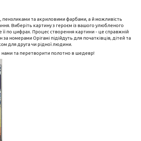
м, пензликами та акриловими фарбами, а й можливість
ання. Виберіть картину з героєм із вашого улюбленого
е її по цифрах. Процес створення картини - це справжній
за номерами Орігамі підійдуть для початківців, дітей та
ом для друга чи рідної людини.
з нами та перетворити полотно в шедевр!