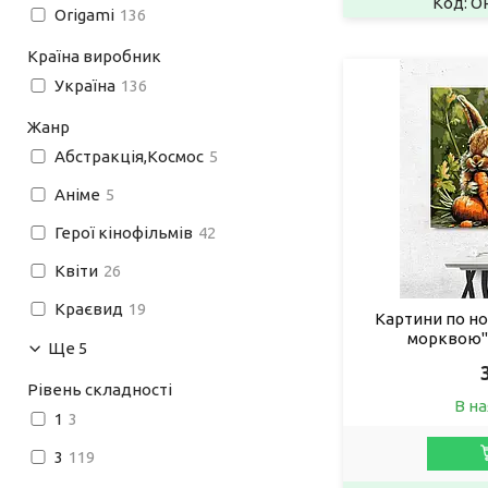
O
Origami
136
Країна виробник
Україна
136
Жанр
Абстракція,Космос
5
Аніме
5
Герої кінофільмів
42
Квіти
26
Краєвид
19
Картини по но
морквою"
Ще 5
Рівень складності
В на
1
3
3
119