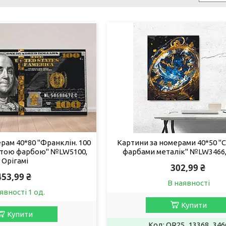
рам 40*80 "Франклін. 100
Картини за номерами 40*50 "С
лотою фарбою" №LW5100,
фарбами металік" №LW3466,
Орігамі
302,99 ₴
453,99 ₴
В наявності
явності 1 од.
Купити
Купити
OR25_13368_346