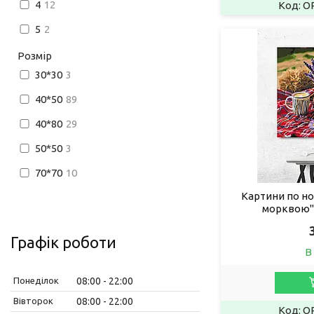
4
12
O
5
2
Розмір
30*30
3
40*50
89
40*80
29
50*50
3
70*70
10
Картини по но
морквою"
Графік роботи
В
Понеділок
08:00
22:00
Вівторок
08:00
22:00
O