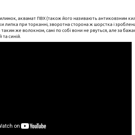
илимок, аквамат ПВХ (також його називають антиковзним кил
хи липка при торканні, зворотна сторона ж шорстка і зроблена
 таким же волокном, самі по собі вони не рвуться, але за бажа
 та синій.