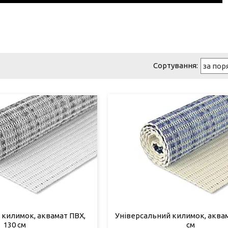
 килимок, аквамат ПВХ,
Універсальний килимок, аквам
130 см
см