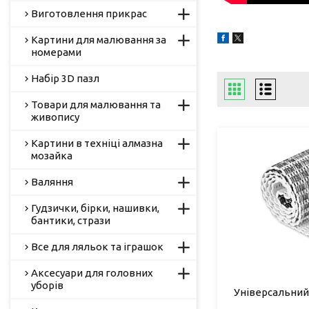
Виготовлення прикрас
Картини для малювання за
номерами
Набір 3D пазл
Товари для малювання та
живопису
Картини в техніці алмазна
мозайка
Валяння
Гудзички, бірки, нашивки,
бантики, стрази
Все для ляльок та іграшок
Аксесуари для головних
уборів
Універсальний