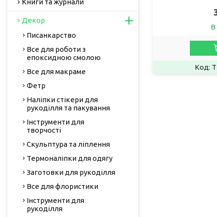
Книги та журнали
Декор
В
Писанкарство
Все для роботи з
епоксидною смолою
T
Все для макраме
Фетр
Наліпки стікери для
рукоділля та пакування
Інструменти для
творчості
Скульптура та ліплення
Термоналіпки для одягу
Заготовки для рукоділля
Все для флористики
Інструменти для
рукоділля