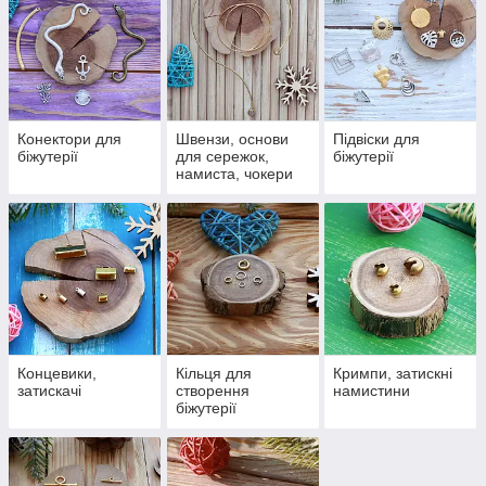
стилі. Фурнітура для рукоділля є досить доступною, що
робить її популярною серед тих, хто хоче створювати
свої ексклюзивні речі.
Конектори для
Швензи, основи
Підвіски для
біжутерії
для сережок,
біжутерії
намиста, чокери
Концевики,
Кільця для
Кримпи, затискні
затискачі
створення
намистини
біжутерії