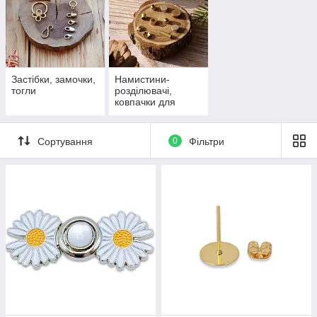
Застібки, замочки,
Намистини-
тогли
розділювачі,
ковпачки для
намистин
Сортування
0
Фільтри