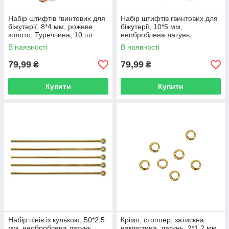
Набір штифтів гвинтових для
Набір штифтів гвинтових для
біжутерії, 8*4 мм, рожеве
біжутерії, 10*5 мм,
золото, Туреччина, 10 шт.
необроблена латунь,
Туреччина, 10 шт.
В наявності
В наявності
79,99
79,99
₴
₴
Купити
Купити
Набір пінів із кулькою, 50*2.5
Крімп, стоппер, затискна
мм, необроблена латунь,
намистина, латунь, 2*1.2 мм,