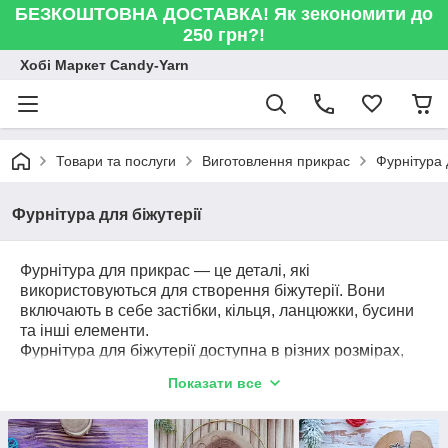
БЕЗКОШТОВНА ДОСТАВКА! Як зекономити до
250 грн?!
Хобі Маркет Candy-Yarn
Товари та послуги
Виготовлення прикрас
Фурнітура 
Фурнітура для біжутерії
Фурнітура для прикрас — це деталі, які
використовуються для створення біжутерії. Вони
включають в себе застібки, кільця, ланцюжки, бусини
та інші елементи.
Фурнітура для біжутерії доступна в різних розмірах,
формах та кольорах, що допомагає втілювати ідеї та
Показати все
виготовляти різноманітні вироби: браслети, кольє,
сережки. Вона може мати різний вигляд, що дозволяє
створювати прикраси в класичному або авангардному