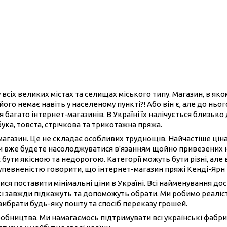
 всіх великих містах та селищах міського типу. Магазин, в як
його немає навіть у населеному пункті?! Або він є, але до нь
 багато інтернет-магазинів. В Україні їх налічується близько
бука, товста, стрічкова та трикотажна пряжа.
-магазин. Це не складає особливих труднощів. Найчастіше ці
ви вже будете насолоджуватися в'язанням щойно привезених 
 бути якісною та недорогою. Категорії можуть бути різні, але 
 упевненістю говорити, що інтернет-магазин пряжі Кенді-Ярн
ися поставити мінімальні ціни в Україні. Всі найменування до
і завжди підкажуть та допоможуть обрати. Ми робимо реаліст
вибрати будь-яку пошту та спосіб переказу грошей.
иробництва. Ми намагаємось підтримувати всі українські фабри