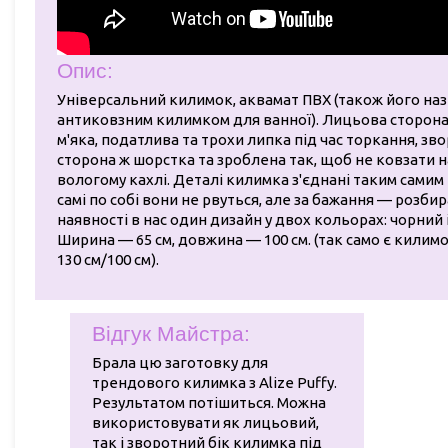
Опис:
Універсальний килимок, аквамат ПВХ (також його на
антиковзним килимком для ванної). Лицьова сторон
м'яка, податлива та трохи липка під час торкання, зв
сторона ж шорстка та зроблена так, щоб не ковзати н
вологому кахлі. Деталі килимка з'єднані таким самим
самі по собі вони не рвуться, але за бажання — розби
наявності в нас один дизайн у двох кольорах: чорний і
Ширина — 65 см, довжина — 100 см. (так само є килим
130 см/100 см).
Відгук Майстра:
Брала цю заготовку для
трендового килимка з Alize Puffy.
Результатом потішиться. Можна
використовувати як лицьовий,
так і зворотний бік килимка під