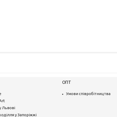
ОПТ
е
Умови співробітництва
Art
у Львові
коділля у Запоріжжі