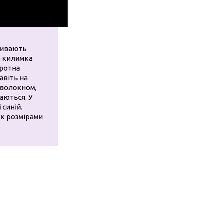
зивають
а килимка
оротна
авіть на
 волокном,
раються. У
 синій.
ок розмірами