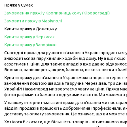
Пряжа у Сумах
Замовлення пряжі у Кропивницькому (Кіровограді)
Замовити пряжу в Маріуполі
Купити пряжу у Донецьку
Купити пряжу у Черкасах
Купити пряжу у Запоріжжі
Сьогодні пряжа для ручного в'язання в Україні продається у
знаходиться за пару хвилин ходьби від дому. Ну а що якщо 
асортимент, ціни. Для таких випадків вже давно відкрилося
Вовняна, напівшерсть, акрил, бавовна, віскоза, нитки з бам
Купити пряжу для в'язання в Україні можна через інтернет
замовлення поштою швидка та зручна. Через два, три дні 
Україні?! Насамперед ми звертаємо увагу на ціни. Пряжа має
фотографіями та бажано з відгуками клієнтів. Ми можемо з
У нашому інтернет-магазині пряжі для в'язання ми постарал
відділі продажів працюють доброзичливі професіонали, як
доставку та оплату замовлення. Це означає, що ви можете 
Хотілося б сказати, що більшість товарів - вітчизняного в