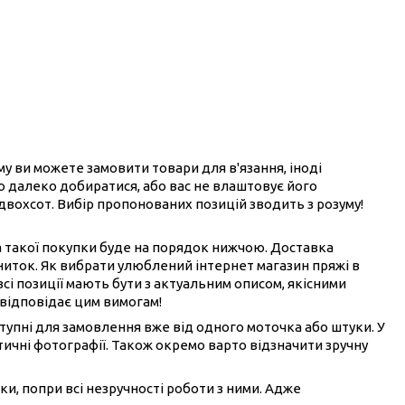
ому ви можете замовити товари для в'язання, іноді
ого далеко добиратися, або вас не влаштовує його
 двохсот. Вибір пропонованих позицій зводить з розуму!
на такої покупки буде на порядок нижчою. Доставка
ниток. Як вибрати улюблений інтернет магазин пряжі в
всі позиції мають бути з актуальним описом, якісними
 відповідає цим вимогам!
ступні для замовлення вже від одного моточка або штуки. У
ичні фотографії. Також окремо варто відзначити зручну
ки, попри всі незручності роботи з ними. Адже