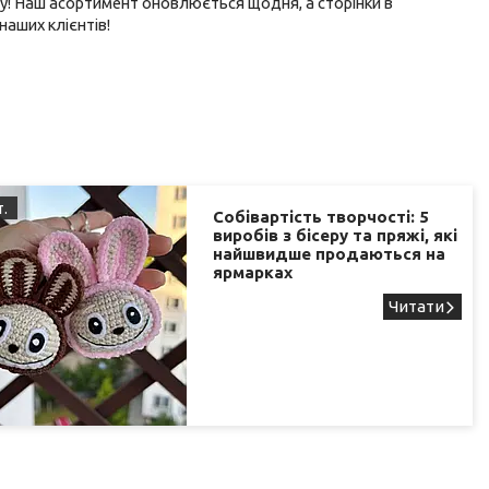
ву! Наш асортимент оновлюється щодня, а сторінки в
аших клієнтів!
т.
Собівартість творчості: 5
виробів з бісеру та пряжі, які
найшвидше продаються на
ярмарках