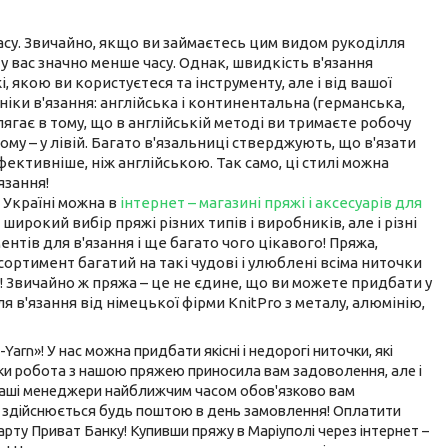
асу. Звичайно, якщо ви займаєтесь цим видом рукоділля
у вас значно менше часу. Однак, швидкість в'язання
, якою ви користуєтеся та інструменту, але і від вашої
хніки в'язання: англійська і континентальна (германська,
ягає в тому, що в англійській методі ви тримаєте робочу
ому – у лівій. Багато в'язальниці стверджують, що в'язати
ктивніше, ніж англійською. Так само, ці стилі можна
язання!
 Україні можна в
інтернет – магазині пряжі і аксесуарів для
и широкий вибір пряжі різних типів і виробників, але і різні
ментів для в'язання і ще багато чого цікавого! Пряжа,
ортимент багатий на такі чудові і улюблені всіма ниточки
! Звичайно ж пряжа – це не єдине, що ви можете придбати у
ля в'язання від німецької фірми
KnitPro
з металу, алюмінію,
-
Yarn
»! У нас можна придбати якісні і недорогі ниточки, які
льки робота з нашою пряжею приносила вам задоволення, але і
 Наші менеджери найближчим часом обов'язково вам
к здійснюється будь поштою в день замовлення! Оплатити
рту Приват Банку! Купивши пряжу в Маріуполі через інтернет –