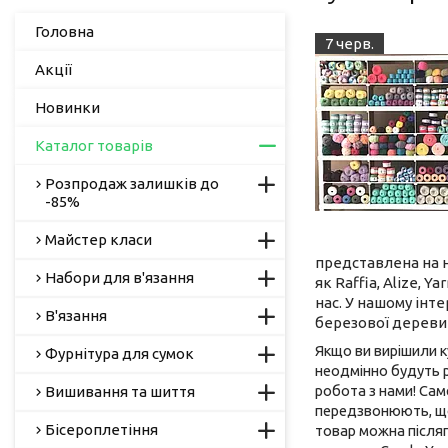
Головна
7 черв.
Акції
Новинки
Каталог товарів
Розпродаж залишків до
-85%
Майстер класи
представлена на н
Набори для в'язання
як
Raffia
, Alize, Y
нас. У нашому інт
В'язання
березової деревин
Якщо ви вирішили ку
Фурнітура для сумок
неодмінно будуть р
робота з нами! Са
Вишивання та шиття
передзвонюють, що
Бісероплетіння
товар можна післяп