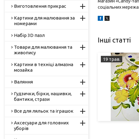
магазин «
Candy
-
Yar
Виготовлення прикрас
соціальних мережах
Картини для малювання за
номерами
Набір 3D пазл
Інші статті
Товари для малювання та
живопису
19 трав.
Картини в техніці алмазна
мозайка
Валяння
Гудзички, бірки, нашивки,
бантики, стрази
Все для ляльок та іграшок
Аксесуари для головних
уборів