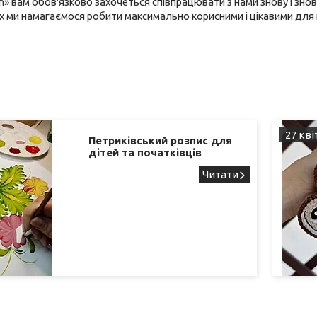
n
» вам обов'язково захочеться співпрацювати з нами знову і зно
 ми намагаємося робити максимально корисними і цікавими для н
27 кві
Петриківський розпис для
дітей та початківців