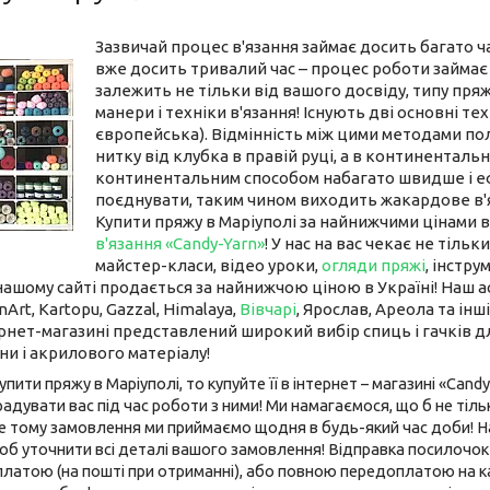
Зазвичай процес в'язання займає досить багато ч
вже досить тривалий час – процес роботи займає 
залежить не тільки від вашого досвіду, типу пряжі
манери і техніки в'язання! Існують дві основні те
європейська). Відмінність між цими методами пол
нитку від клубка в правій руці, а в континентальн
континентальним способом набагато швидше і ефе
поєднувати, таким чином виходить жакардове в'
Купити пряжу в Маріуполі за найнижчими цінами в
в'язання «
Candy
-
Yarn
»
! У нас на вас чекає не тільк
майстер-класи, відео уроки,
огляди пряжі
, інстру
ашому сайті продається за найнижчою ціною в Україні! Наш ас
arnArt, Kartopu, Gazzal,
Himalaya
,
Вівчарі
, Ярослав, Ареола та
інші
ернет-магазині представлений широкий вибір спиць і гачків д
и і акрилового матеріалу!
пити пряжу в Маріуполі, то купуйте її в інтернет – магазині «
Candy
адувати вас під час роботи з ними! Ми намагаємося, що б не ті
ме тому замовлення ми приймаємо щодня в будь-який час доби!
б уточнити всі деталі вашого замовлення! Відправка посилочо
латою (на пошті при отриманні), або повною передоплатою на ка