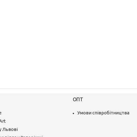
ОПТ
е
Умови співробітництва
Art
у Львові