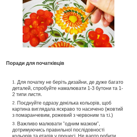
Поради для початківців
Для початку не беріть дизайни, де дуже багато
деталей, спробуйте намалювати 1-3 бутони та 1-
2 типи листя.
Поєднуйте одразу декілька кольорів, щоб
картина виглядала яскраво то насичено (жовтий
з помаранчевим, рожевий з червоним та т.і.)
Важливо малювати "одним мазком",
дотримуючись правильної послідовності
кольорів та етапів у процесі. Не варто робити