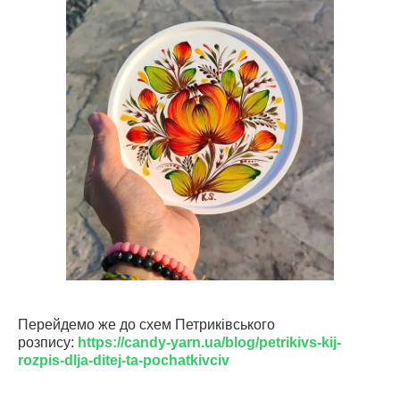
Перейдемо же до схем Петриківського
розпису:
https://candy-yarn.ua/blog/petrikivs-kij-
rozpis-dlja-ditej-ta-pochatkivciv