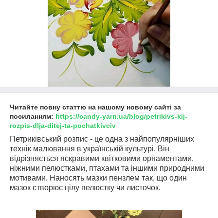
Читайте повну статтю на нашому новому сайті за
посиланням:
https://candy-yarn.ua/blog/petrikivs-kij-
rozpis-dlja-ditej-ta-pochatkivciv
Петриківський розпис - це одна з найпопулярніших
технік малювання в українській культурі. Він
відрізняється яскравими квітковими орнаментами,
ніжними пелюстками, птахами та іншими природними
мотивами. Наносять мазки пензлем так, що один
мазок створює цілу пелюстку чи листочок.