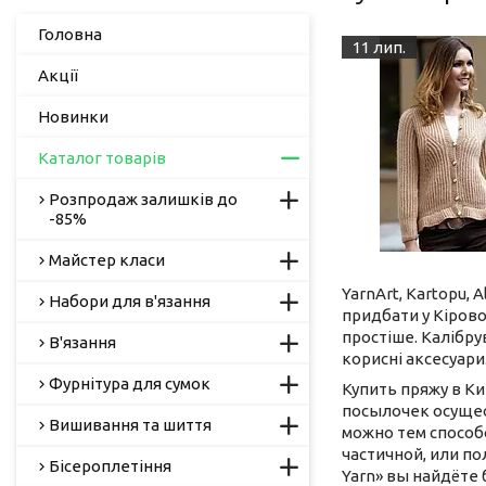
Головна
11 лип.
Акції
Новинки
Каталог товарів
Розпродаж залишків до
-85%
Майстер класи
YarnArt, Kartopu, A
Набори для в'язання
придбати у Кірово
простіше. Калібрув
В'язання
корисні аксесуари
Фурнітура для сумок
Купить пряжу в Ки
посылочек осущес
Вишивання та шиття
можно тем способ
частичной, или по
Бісероплетіння
Yarn» вы найдёте