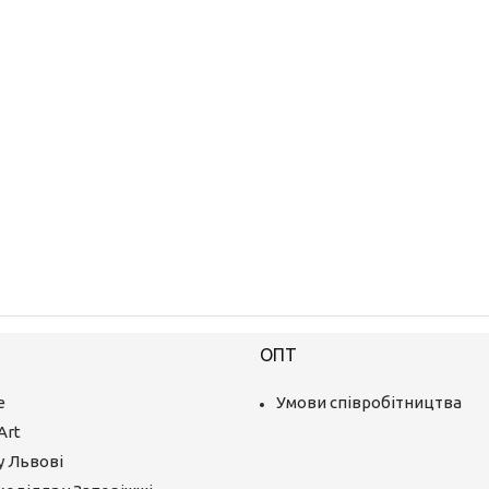
ОПТ
е
Умови співробітництва
Art
у Львові