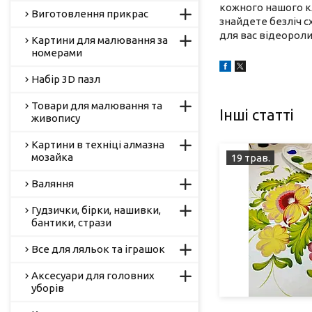
кожного нашого кл
Виготовлення прикрас
знайдете безліч с
для вас відеоролик
Картини для малювання за
номерами
Набір 3D пазл
Товари для малювання та
Інші статті
живопису
Картини в техніці алмазна
мозайка
19 трав.
Валяння
Гудзички, бірки, нашивки,
бантики, стрази
Все для ляльок та іграшок
Аксесуари для головних
уборів