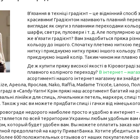
В'язання в техніці градієнт – це відмінний спосіб
красивими! Градієнтом називають плавний перехід
виглядає як смуги з плавними переходами кольорів
шарфи, светри, пуловери і т. д. Але популярною ц
же в'язати градієнт? Вам знадобиться пряжа різ
кольору до іншого. Спочатку плетемо ниткою пер
нитку і приєднуємо нитку пряжі іншого кольору. П
приєднуємо інший колір. Таким чином ми плавно 
Де ж купити пряжу високої якості в Кіровограді
плавного колірного переходу?
В інтернет – магаз
асортименті нашого інтернет магазину ви знайдет
lize, Ареола, Ярослав, Nako, Raffia, Madame Tricote, Lanoso, Пол
граді в «Candy-Yarn»! Крім пряжі наш асортимент багатий на рі
альні лінійки для спиць, лічильники петель, маркери, спиці т
. Також у нас ви можете придбати спиці і гачки від німецьког
ровограде недорого наиболее просто и удобно в интернет – 
твляется по всей территории Украины любым удобным вам сп
ом, который будет удобен вам. Вы можете оплатить заказ на
лной предоплатой на карту ПриватБанка. Хотите убедиться в
 более 600 положительных отзывов от наших покупателей со 