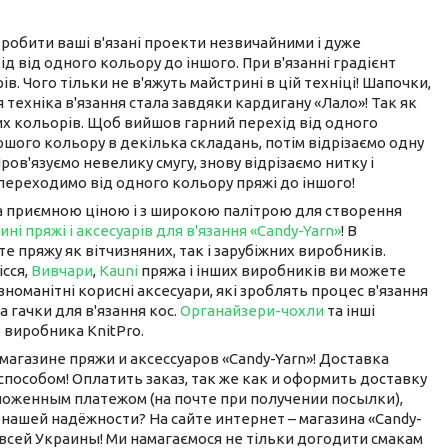
 зробити ваші в'язані проекти незвичайними і дуже
 від одного кольору до іншого. При в'язанні градієнт
. Чого тільки не в'яжуть майстрині в цій техніці! Шапочки,
я техніка в'язання стала завдяки кардигану «Лало»! Так як
них кольорів. Щоб вийшов гарний перехід від одного
шого кольору в декілька складань, потім відрізаємо одну
ров'язуємо невелику смугу, знову відрізаємо нитку і
переходимо від одного кольору пряжі до іншого!
 за приємною ціною і з широкою палітрою для створення
ині пряжі і аксесуарів для в'язання «Candy-Yarn»
! В
е пряжу як вітчизняних, так і зарубіжних виробників.
ісся,
Вивчари
,
Kauni
пряжа і інших виробників ви можете
зноманітні корисні аксесуари, які зроблять процес в'язання
а гачки для в'язання кос.
Органайзери-чохли
та інші
о виробника KnitPro.
магазине пряжи и аксессуаров «Сandy-Yarn»! Доставка
особом! Оплатить заказ, так же как и оформить доставку
ложенным платежом (на почте при получении посылки),
 нашей надёжности? На сайте интернет – магазина «Candy-
всей Украины! Ми намагаємося не тільки догодити смакам