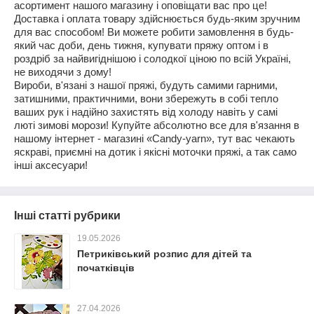
асортимент нашого магазину і оповіщати вас про це!
Доставка і оплата товару здійснюється будь-яким зручним
для вас способом! Ви можете робити замовлення в будь-
який час доби, день тижня, купувати пряжу оптом і в
роздріб за найвигіднішою і солодкої ціною по всій Україні,
не виходячи з дому!
Вироби, в'язані з нашої пряжі, будуть самими гарними,
затишними, практичними, вони збережуть в собі тепло
ваших рук і надійно захистять від холоду навіть у самі
люті зимові морози! Купуйте абсолютно все для в'язання в
нашому інтернет - магазині «
Candy
-
yarn
», тут вас чекають
яскраві, приємні на дотик і якісні моточки пряжі, а так само
інші аксесуари!
Інші статті рубрики
19.05.2026
Петриківський розпис для дітей та
початківців
27.04.2026