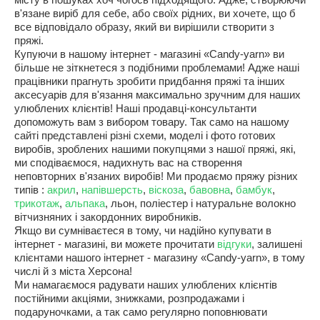
місту в пошуках хоч чогось підходящого. Адже, створюючи
в'язане виріб для себе, або своїх рідних, ви хочете, що б
все відповідало образу, який ви вирішили створити з
пряжі.
Купуючи в нашому інтернет - магазині «
Candy
-
yarn
» ви
більше не зіткнетеся з подібними проблемами! Адже наші
працівники прагнуть зробити придбання пряжі та інших
аксесуарів для в'язання максимально зручним для наших
улюблених клієнтів! Наші продавці-консультанти
допоможуть вам з вибором товару. Так само на нашому
сайті представлені різні схеми, моделі і фото готових
виробів, зроблених нашими покупцями з нашої пряжі, які,
ми сподіваємося, надихнуть вас на створення
неповторних в'язаних виробів! Ми продаємо пряжу різних
типів :
акрил
,
напівшерсть
,
віскоза
,
бавовна
,
бамбук
,
трикотаж
,
альпака
, льон, поліестер і натуральне волокно
вітчизняних і закордонних виробників.
Якщо ви сумніваєтеся в тому, чи надійно купувати в
інтернет - магазині, ви можете прочитати
відгуки
, залишені
клієнтами нашого інтернет - магазину «
Candy
-
yarn
», в тому
числі й з міста Херсона!
Ми намагаємося радувати наших улюблених клієнтів
постійними акціями, знижками, розпродажами і
подаруночками, а так само регулярно поповнювати