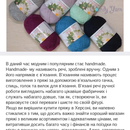
В даний час модним і популярним стає
hand
made
.
Hand
made
- му називають речі, зроблені вручну. Одним з
його напрямків є в'язання. В'язанням називають процес
виготовлення з пряжі за допомогою в'язального гачка,
спиць, голок та вилок для в'язання. В'язані речі ручної
роботи виглядають набагато цікавіше фабричних і
служать набагато довше, так як, створюючи їх, ви
враховуєте свої переваги і шиєте по своїй фігурі.
Якщо ви вирішили купити пряжу в Херсоні, ви напевно
стикалися з тим, що досить важко знайти хороший магазин
пряжі з великим асортиментом і адекватними цінами, не
витративши досить багато часу і фінансів на поїздки по