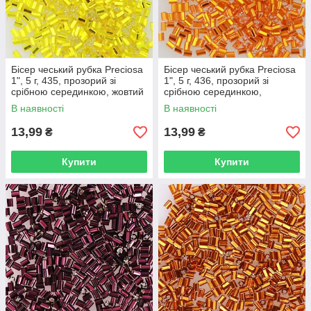
Бісер чеський рубка Preciosa
Бісер чеський рубка Preciosa
1", 5 г, 435, прозорий зі
1", 5 г, 436, прозорий зі
срібною серединкою, жовтий
срібною серединкою,
жовтогарячий
В наявності
В наявності
13,99
13,99
₴
₴
Купити
Купити