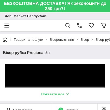
БЕЗКОШТОВНА ДОСТАВКА! Як зекономити до
250 грн?!
Хобі Маркет Candy-Yarn
Товари та послуги
Бісероплетіння
Бісер
Бісер руб
Бісер рубка Preciosa, 5 г
Показати все
Сортування
0
Фільтри