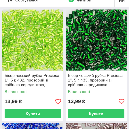
Бісер чеський рубка Preciosa
Бісер чеський рубка Preciosa
1", 5 г, 432, прозорий зі
1", 5 г, 433, прозорий зі
срібною серединкою,
срібною серединкою,
салатовий
зелений
В наявності
В наявності
13,99
13,99
₴
₴
Купити
Купити