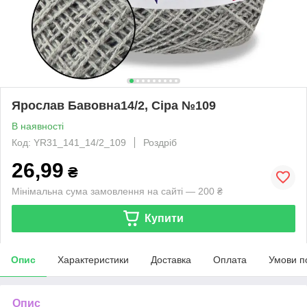
Ярослав Бавовна14/2, Сіра №109
В наявності
Код: YR31_141_14/2_109
Роздріб
26,99
₴
Мінімальна сума замовлення на сайті — 200 ₴
Купити
Опис
Характеристики
Доставка
Оплата
Умови п
Опис