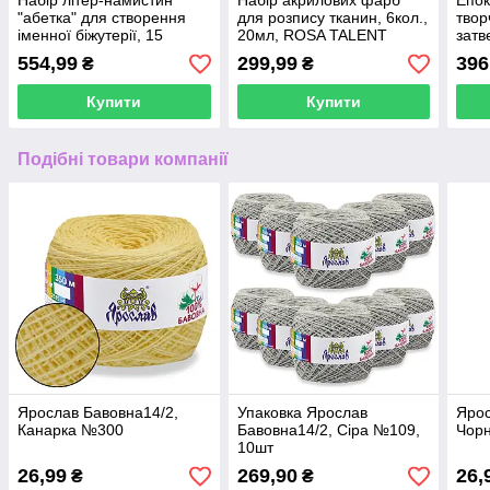
Набір літер-намистин
Набір акрилових фарб
Епок
"абетка" для створення
для розпису тканин, 6кол.,
твор
іменної біжутерії, 15
20мл, ROSA TALENT
затв
осередків
(1:1)
554,99
299,99
396
₴
₴
Купити
Купити
Подібні товари компанії
Ярослав Бавовна14/2,
Упаковка Ярослав
Ярос
Канарка №300
Бавовна14/2, Сіра №109,
Чор
10шт
26,99
269,90
26,
₴
₴