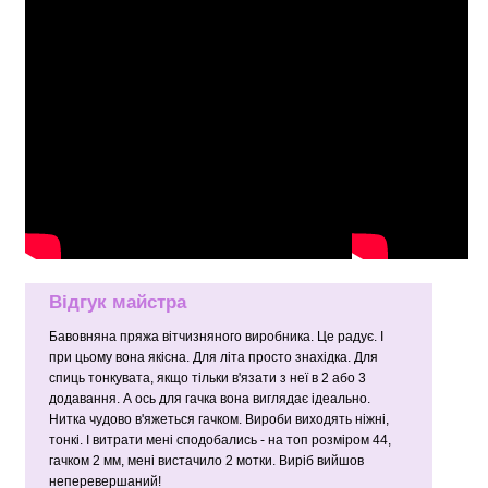
Відгук майстра
Бавовняна пряжа вітчизняного виробника. Це радує. І
при цьому вона якісна. Для літа просто знахідка. Для
спиць тонкувата, якщо тільки в'язати з неї в 2 або 3
додавання. А ось для гачка вона виглядає ідеально.
Нитка чудово в'яжеться гачком. Вироби виходять ніжні,
тонкі. І витрати мені сподобались - на топ розміром 44,
гачком 2 мм, мені вистачило 2 мотки. Виріб вийшов
неперевершаний!