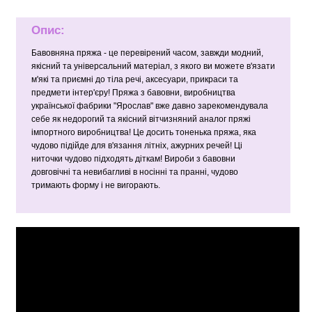
Опис:
Бавовняна пряжа - це перевірений часом, завжди модний,
якісний та універсальний матеріал, з якого ви можете в'язати
м'які та приємні до тіла речі, аксесуари, прикраси та
предмети інтер'єру! Пряжа з бавовни, виробництва
української фабрики "Ярослав" вже давно зарекомендувала
себе як недорогий та якісний вітчизняний аналог пряжі
імпортного виробництва! Це досить тоненька пряжа, яка
чудово підійде для в'язання літніх, ажурних речей! Ці
ниточки чудово підходять діткам! Вироби з бавовни
довговічні та невибагливі в носінні та пранні, чудово
тримають форму і не вигорають.