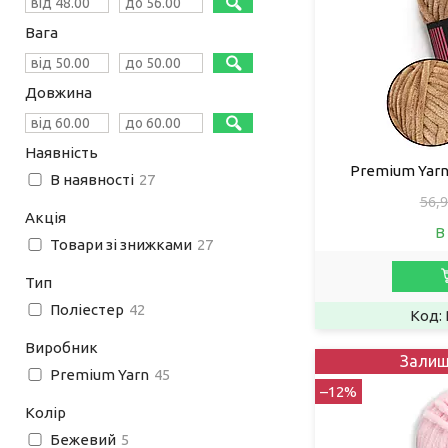
Вага
Довжина
Наявність
Premium Yarn
В наявності
27
56,9
Акція
В
Товари зі знижками
27
Тип
Поліестер
42
Виробник
Залиш
Premium Yarn
45
–12%
Колір
Бежевий
5