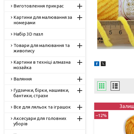
Виготовлення прикрас
Картини для малювання за
номерами
Набір 3D пазл
Товари для малювання та
живопису
Картини в техніці алмазна
мозайка
Валяння
Гудзички, бірки, нашивки,
бантики, стрази
Залиш
Все для ляльок та іграшок
–12%
Аксесуари для головних
уборів