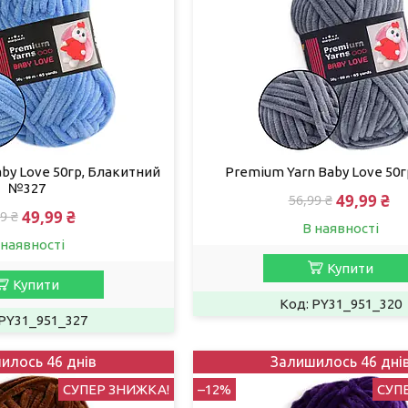
by Love 50гр, Блакитний
Premium Yarn Baby Love 50г
№327
49,99 ₴
56,99 ₴
49,99 ₴
9 ₴
В наявності
 наявності
Купити
Купити
PY31_951_320
PY31_951_327
илось 46 днів
Залишилось 46 дні
СУПЕР ЗНИЖКА!
–12%
СУП