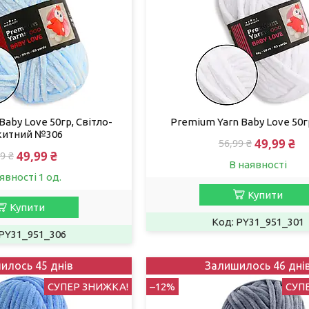
aby Love 50гр, Світло-
Premium Yarn Baby Love 50г
китний №306
49,99 ₴
56,99 ₴
49,99 ₴
9 ₴
В наявності
явності 1 од.
Купити
Купити
PY31_951_301
PY31_951_306
илось 45 днів
Залишилось 46 дні
СУПЕР ЗНИЖКА!
–12%
СУП