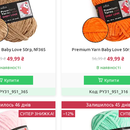
 Baby Love 50гр, №365
Premium Yarn Baby Love 50г
49,99 ₴
49,99 ₴
9 ₴
56,99 ₴
 наявності
В наявності
Купити
Купити
PY31_951_365
PY31_951_316
илось 46 днів
Залишилось 45 дні
СУПЕР ЗНИЖКА!
–12%
СУП