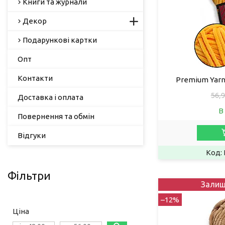
Книги та журнали
Декор
Подарункові картки
Опт
Контакти
Premium Yarn
56,9
Доставка і оплата
В
Повернення та обмін
Відгуки
Фільтри
Залиш
–12%
Ціна