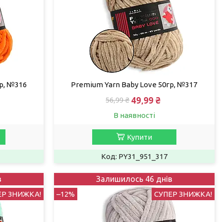
р, №316
Premium Yarn Baby Love 50гр, №317
49,99 ₴
56,99 ₴
В наявності
Купити
PY31_951_317
в
Залишилось 46 днів
ЕР ЗНИЖКА!
–12%
СУПЕР ЗНИЖКА!