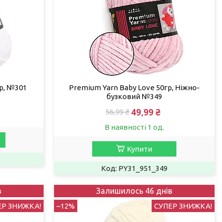
р, №301
Premium Yarn Baby Love 50гр, Ніжно-
бузковий №349
49,99 ₴
56,99 ₴
В наявності 1 од.
Купити
PY31_951_349
в
Залишилось 46 днів
ЕР ЗНИЖКА!
–12%
СУПЕР ЗНИЖКА!