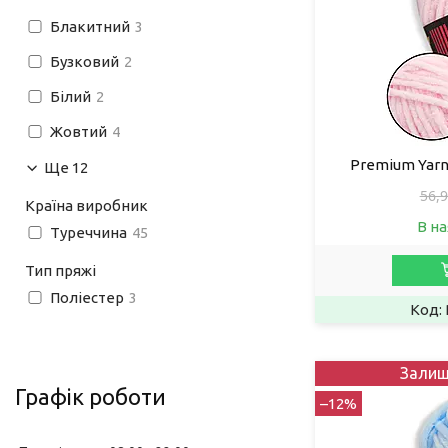
Блакитний
3
Бузковий
2
Білий
2
Жовтий
4
Premium Yarn
Ще 12
56,9
Країна виробник
В на
Туреччина
45
Тип пряжі
Поліестер
3
Залиш
Графік роботи
–12%