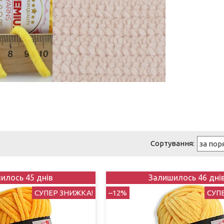
илось 45 днів
Залишилось 46 дні
СУПЕР ЗНИЖКА!
–12%
СУП