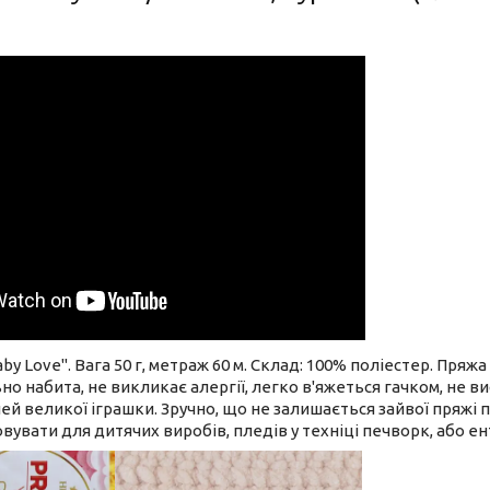
by Love". Вага 50 г, метраж 60 м. Склад: 100% поліестер. Пряжа
но набита, не викликає алергії, легко в'яжеться гачком, не 
лей великої іграшки. Зручно, що не залишається зайвої пряжі
увати для дитячих виробів, пледів у техніці печворк, або ен