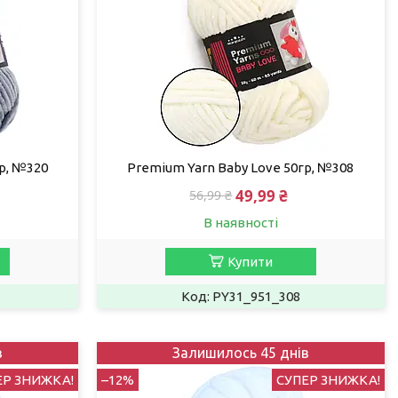
р, №320
Premium Yarn Baby Love 50гр, №308
49,99 ₴
56,99 ₴
В наявності
Купити
PY31_951_308
в
Залишилось 45 днів
ЕР ЗНИЖКА!
–12%
СУПЕР ЗНИЖКА!