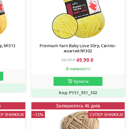
р, №313
Premium Yarn Baby Love 50гр, Світло-
жовтий №302
49,99 ₴
56,99 ₴
В наявності
Купити
PY31_951_302
в
Залишилось 46 днів
ЕР ЗНИЖКА!
–12%
СУПЕР ЗНИЖКА!