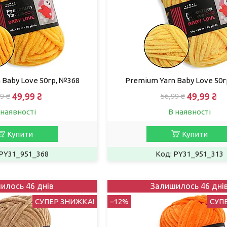
 Baby Love 50гр, №368
Premium Yarn Baby Love 50г
49,99 ₴
49,99 ₴
9 ₴
56,99 ₴
 наявності
В наявності
Купити
Купити
PY31_951_368
PY31_951_313
илось 46 днів
Залишилось 46 дні
СУПЕР ЗНИЖКА!
–12%
СУП