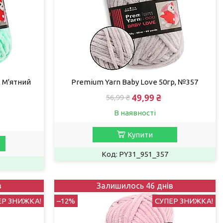
, М'ятний
Premium Yarn Baby Love 50гр, №357
49,99 ₴
56,99 ₴
В наявності
Купити
PY31_951_357
в
Залишилось 46 днів
ЕР ЗНИЖКА!
–12%
СУПЕР ЗНИЖКА!