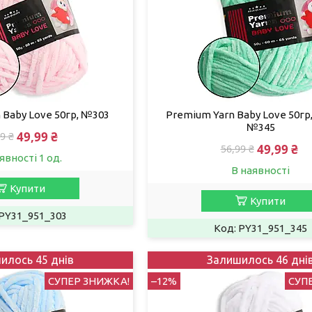
 Baby Love 50гр, №303
Premium Yarn Baby Love 50гр
№345
49,99 ₴
9 ₴
49,99 ₴
56,99 ₴
явності 1 од.
В наявності
Купити
Купити
PY31_951_303
PY31_951_345
илось 45 днів
Залишилось 46 дні
СУПЕР ЗНИЖКА!
–12%
СУП