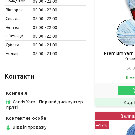
Понеділок
08:00
22:00
Вівторок
08:00
22:00
Середа
08:00
22:00
Четвер
08:00
22:00
Пʼятниця
08:00
22:00
Субота
08:00
21:00
Premium Yarn B
Неділя
08:00
21:00
бла
56,9
Контакти
В на
Candy Yarn - Перший дискаунтер
пряжі
Залиш
–12%
Відділ продажу