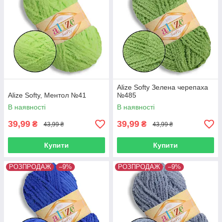
Alize Softy Зелена черепаха
Alize Softy, Ментол №41
№485
В наявності
В наявності
39,99
39,99
₴
₴
43,99 ₴
43,99 ₴
Купити
Купити
РОЗПРОДАЖ
–9%
РОЗПРОДАЖ
–9%