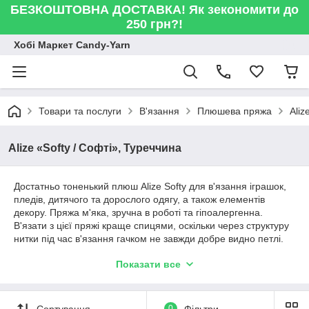
БЕЗКОШТОВНА ДОСТАВКА! Як зекономити до
250 грн?!
Хобі Маркет Candy-Yarn
Товари та послуги
В'язання
Плюшева пряжа
Aliz
Alize «Softy / Софті», Туреччина
Достатньо тоненький плюш Alize Softy для в'язання іграшок,
пледів, дитячого та дорослого одягу, а також елементів
декору. Пряжа м'яка, зручна в роботі та гіпоалергенна.
В'язати з цієї пряжі краще спицями, оскільки через структуру
нитки під час в'язання гачком не завжди добре видно петлі.
Однак і для в'язання гачком вона також підходить - просто
Показати все
візьміть гачок не менше №3, якщо в'яжете з цієї пряжі
вперше! З ниток для в'язання Алізі Софті у вас вийдуть
справді "softy" вироби - м'які, теплі та затишні.
Сортування
0
Фільтри