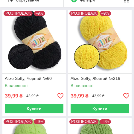
Склад: 100% мікрополіестер
Метраж: 115 м.
РОЗПРОДАЖ
–9%
РОЗПРОДАЖ
–9%
Вага: 50 г
Alize Softy, Чорний №60
Alize Softy, Жовтий №216
В наявності
В наявності
39,99
39,99
₴
₴
43,99 ₴
43,99 ₴
Купити
Купити
РОЗПРОДАЖ
–9%
РОЗПРОДАЖ
–9%