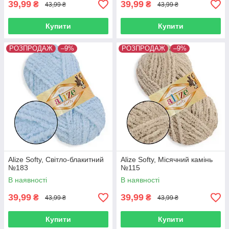
39,99
39,99
₴
₴
43,99 ₴
43,99 ₴
Купити
Купити
РОЗПРОДАЖ
–9%
РОЗПРОДАЖ
–9%
Alize Softy, Світло-блакитний
Alize Softy, Місячний камінь
№183
№115
В наявності
В наявності
39,99
39,99
₴
₴
43,99 ₴
43,99 ₴
Купити
Купити