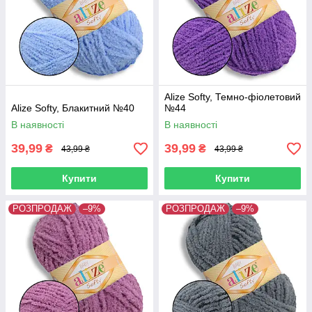
Alize Softy, Темно-фіолетовий
Alize Softy, Блакитний №40
№44
В наявності
В наявності
39,99
39,99
₴
₴
43,99 ₴
43,99 ₴
Купити
Купити
РОЗПРОДАЖ
–9%
РОЗПРОДАЖ
–9%