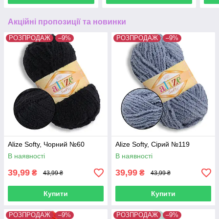
Акційні пропозиції та новинки
РОЗПРОДАЖ
–9%
РОЗПРОДАЖ
–9%
Alize Softy, Чорний №60
Alize Softy, Сірий №119
В наявності
В наявності
39,99
39,99
₴
₴
43,99 ₴
43,99 ₴
Купити
Купити
РОЗПРОДАЖ
–9%
РОЗПРОДАЖ
–9%