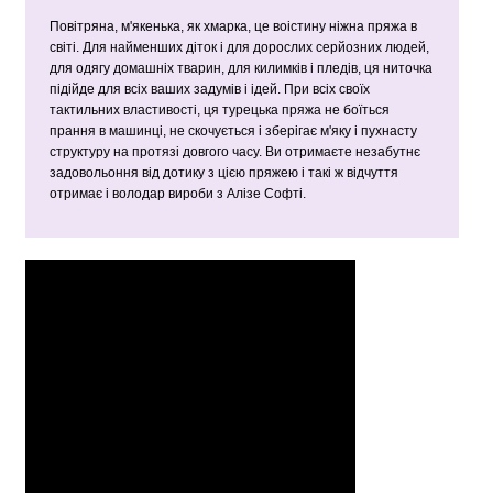
Повітряна, м'якенька, як хмарка, це воістину ніжна пряжа в
світі. Для найменших діток і для дорослих серйозних людей,
для одягу домашніх тварин, для килимків і пледів, ця ниточка
підійде для всіх ваших задумів і ідей. При всіх своїх
тактильних властивості, ця турецька пряжа не боїться
прання в машинці, не скочується і зберігає м'яку і пухнасту
структуру на протязі довгого часу. Ви отримаєте незабутнє
задовольоння від дотику з цією пряжею і такі ж відчуття
отримає і володар вироби з Алізе Софті.