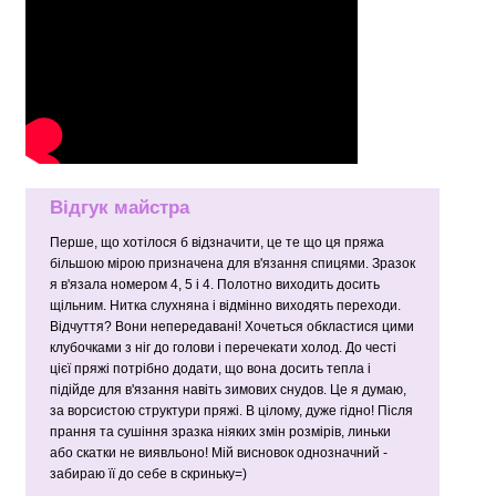
Відгук майстра
Перше, що хотілося б відзначити, це те що ця пряжа
більшою мірою призначена для в'язання спицями. Зразок
я в'язала номером 4, 5 і 4. Полотно виходить досить
щільним. Нитка слухняна і відмінно виходять переходи.
Відчуття? Вони непередавані! Хочеться обкластися цими
клубочками з ніг до голови і перечекати холод. До честі
цієї пряжі потрібно додати, що вона досить тепла і
підійде для в'язання навіть зимових снудов. Це я думаю,
за ворсистою структури пряжі. В цілому, дуже гідно! Після
прання та сушіння зразка ніяких змін розмірів, линьки
або скатки не виявльоно! Мій висновок однозначний -
забираю її до себе в скриньку=)