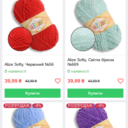
Alize Softy, Світла бірюза
Alize Softy, Червоний №56
№669
В наявності
В наявності
39,99
39,99
₴
₴
43,99 ₴
43,99 ₴
Купити
Купити
РОЗПРОДАЖ
–9%
РОЗПРОДАЖ
–9%