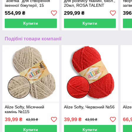
"абетка" для створення
для розпису тканин, 6кол.,
твор
іменної біжутерії, 15
20мл, ROSA TALENT
затв
осередків
(1:1)
554,99
299,99
396
₴
₴
Купити
Купити
Подібні товари компанії
Alize Softy, Місячний
Alize Softy, Червоний №56
Aliz
камінь №115
39,99
39,99
66,
₴
₴
43,99 ₴
43,99 ₴
Купити
Купити