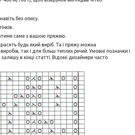
навіть без опису.
інків.
датиме саме з вашою пряжею.
красять будь який виріб. Та і пряжу можна
 виробів, так і для більш теплих речей. Умовні позначки і
залишу в кінці статті. Відомі дизайнери часто