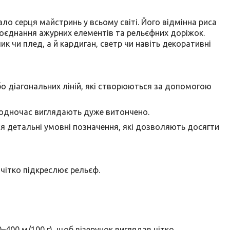
о серця майстринь у всьому світі. Його відмінна риса
 поєднання ажурних елементів та рельєфних доріжок.
к чи плед, а й кардиган, светр чи навіть декоративні
о діагональних ліній, які створюються за допомогою
водночас виглядають дуже витончено.
я детальні умовні позначення, які дозволяють досягти
чітко підкреслює рельєф.
00 м/100 г), щоб візерунок виглядав чітко.