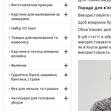
Виготовлення прикрас
Поради для в’я
Картини для малювання за
Використовуйте с
номерами
Щоб візерунок бу
Набір 3D пазл
Обов’язково зроб
В цій статті я з
Товари для малювання та
використовувати б
живопису
як в’язати деякі
Картини в техніці алмазна
використовують т
мозайка
Валяння
Гудзички, бірки, нашивки,
бантики, стрази
Все для ляльок та іграшок
Аксесуари для головних
уборів