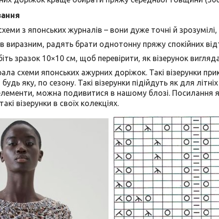
зання
хеми з японських журналів – вони дуже точні й зрозумілі, 
в виразним, радять брати однотонну пряжу спокійних відт
іть зразок 10×10 см, щоб перевірити, як візерунок вигля
ібрала схеми японських ажурних доріжок. Такі візерунки при
удь яку, по сезону. Такі візерунки підійдуть як для літніх
 елементи, можна подивитися в нашому блозі. Посилання я 
акі візерунки в своїх колекціях.