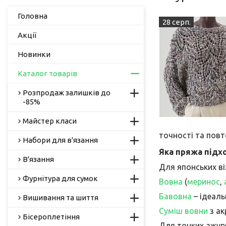
Головна
28 серп.
Акції
Новинки
Каталог товарів
Розпродаж залишків до
-85%
Майстер класи
точності та пов
Набори для в'язання
Яка пряжа підх
В'язання
Для японських ві
Фурнітура для сумок
Вовна
(
меринос
,
Бавовна
– ідеаль
Вишивання та шиття
Суміш вовни
з ак
Бісероплетіння
Для тонких ажурн