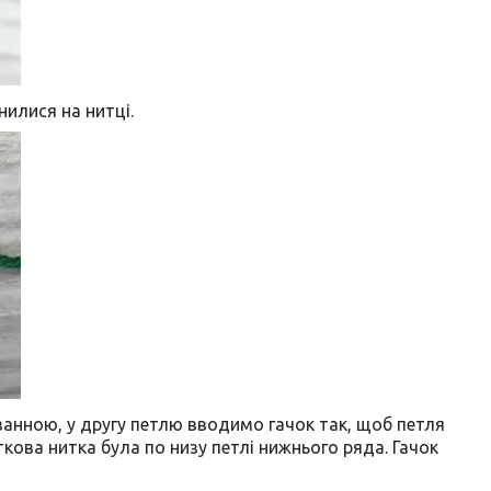
нилися на нитці.
занною, у другу петлю вводимо гачок так, щоб петля
кова нитка була по низу петлі нижнього ряда. Гачок