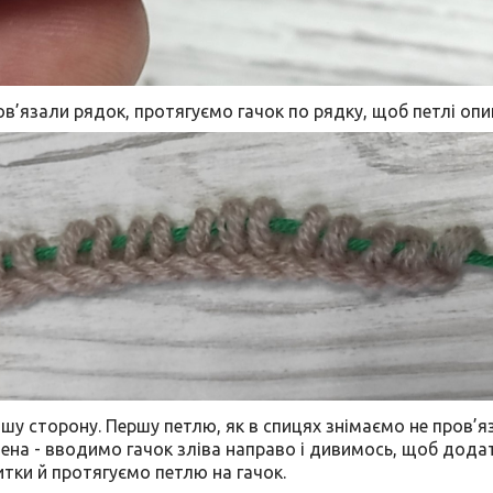
ров’язали рядок, протягуємо гачок по рядку, щоб петлі опи
шу сторону. Першу петлю, як в спицях знімаємо не пров’я
ена - вводимо гачок зліва направо і дивимось, щоб додат
итки й протягуємо петлю на гачок.