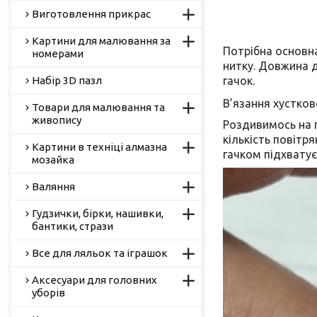
Виготовлення прикрас
Картини для малювання за
Потрібна основна
номерами
нитку. Довжина 
Набір 3D пазл
гачок.
В’язання хустков
Товари для малювання та
живопису
Роздивимось на п
кількість повітря
Картини в техніці алмазна
гачком підхватує
мозайка
Валяння
Гудзички, бірки, нашивки,
бантики, стрази
Все для ляльок та іграшок
Аксесуари для головних
уборів