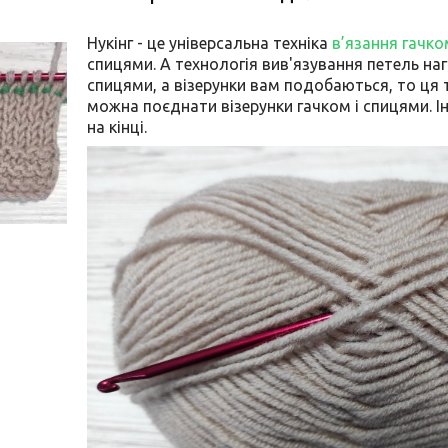
Нукінг - це універсальна техніка
в’язання гачко
спицями. А технологія вив'язування петель наг
спицями, а візерунки вам подобаються, то ця те
можна поєднати візерунки гачком і спицями. І
на кінці.