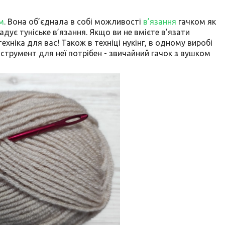
м
. Вона об’єднала в собі можливості
в’язання
гачком як
адує туніське в’язання. Якщо ви не вмієте в’язати
хніка для вас! Також в техніці нукінг, в одному виробі
нструмент для неї потрібен - звичайний гачок з вушком