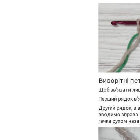
Виворітні пет
Щоб зв’язати лиц
Перший рядок в’я
Другий рядок, з 
вводимо зправа н
гачка рухом наза