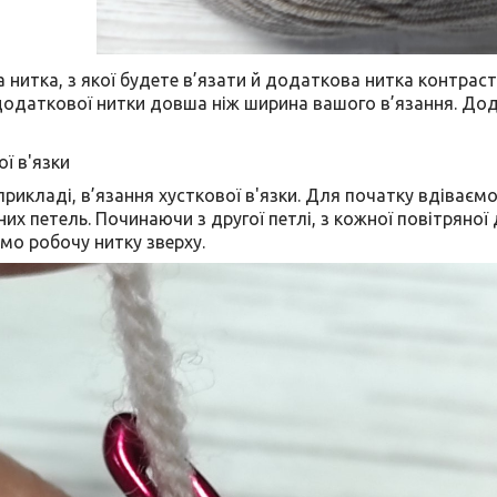
 нитка, з якої будете в’язати й додаткова нитка контрас
додаткової нитки довша ніж ширина вашого в’язання. Дод
ої в'язки
рикладі, в’язання хусткової в'язки. Для початку вдіваєм
них петель. Починаючи з другої петлі, з кожної повітряної 
мо робочу нитку зверху.