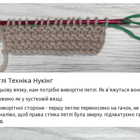
лі Техніка Нукінг
ьову вязку, нам потрібні виворітні петлі. Як в’яжуться вон
жемо як у хустковій вязці.
виворітної сторони - першу петлю переносимо на гачок, не
аліво, щоб права стінка петлі була зверху. підхватуємо 
д.