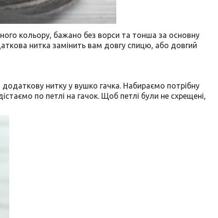
тного кольору, бажано без ворси та тонша за основну
аткова нитка замінить вам довгу спицю, або довгий
о додаткову нитку у вушко гачка. Набираємо потрібну
дістаємо по петлі на гачок. Щоб петлі були не схрещені,