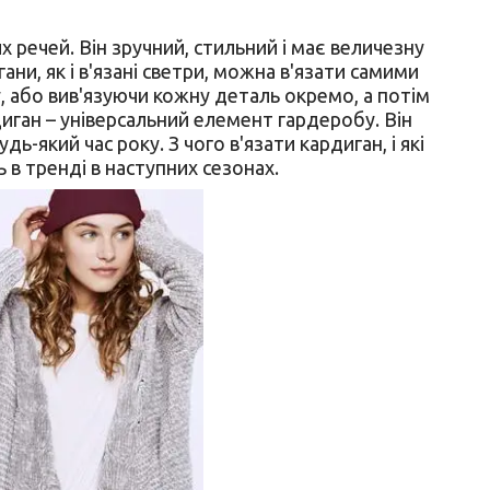
х речей. Він зручний, стильний і має величезну
гани, як і в'язані светри, можна в'язати самими
, або вив'язуючи кожну деталь окремо, а потім
рдиган – універсальний елемент гардеробу. Він
дь-який час року. З чого в'язати кардиган, і які
в тренді в наступних сезонах.