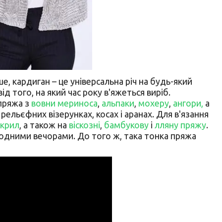
е, кардиган – це універсальна річ на будь-який
ід того, на який час року в'яжеться виріб.
пряжа з
вовни мериноса
,
альпаки
,
мохеру
,
ангори,
а
в рельєфних візерунках, косах і аранах. Для в'язання
акрил
, а також на
віскозні
,
бамбукову
і
лляну пряжу
.
олодними вечорами. До того ж, така тонка пряжа