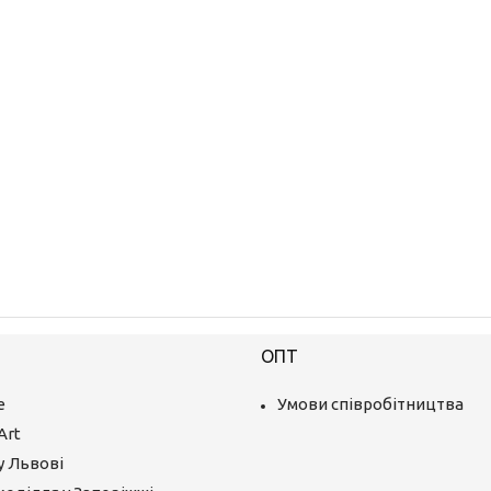
ОПТ
е
Умови співробітництва
Art
у Львові