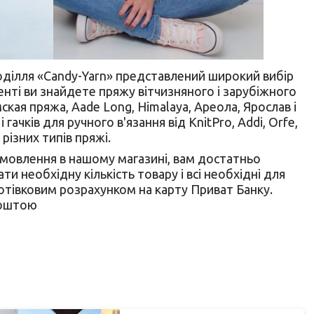
оділля «Candy-Yarn» представлений широкий вибір
енті ви знайдете пряжу вітчизняного і зарубіжного
мская пряжа, Aade Long, Himalaya, Ареола, Ярослав і
гачків для ручного в'язання від KnitPro, Addi, Orfe,
різних типів пряжі.
мовлення в нашому магазині, вам достатньо
и необхідну кількість товару і всі необхідні для
тівковим розрахунком на карту Приват Банку.
поштою