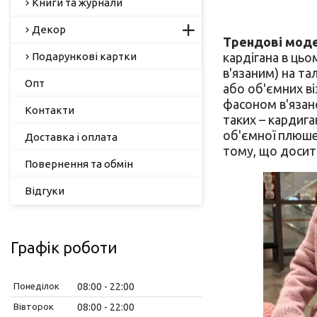
Книги та журнали
Декор
Трендові моде
Подарункові картки
кардігана в цьо
в'язаним) на та
Опт
або об'ємних ві
фасоном в'язано
Контакти
таких – кардига
об'ємної плюшев
Доставка і оплата
тому, що досить
Повернення та обмін
Відгуки
Графік роботи
Понеділок
08:00
22:00
Вівторок
08:00
22:00