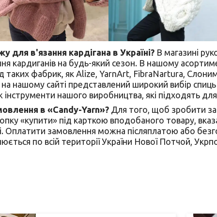
у для в'язання кардігана в Україні?
В магазині рук
ння кардиганів на будь-який сезон. В нашому асортим
д таких фабрик, як Alize, YarnArt, FibraNartura, Слони
, на нашому сайті представлений широкий вибір спиць і 
ж інструменти нашого виробництва, які підходять для 
мовлення в «Candy-Yarn»?
Для того, щоб зробити за
опку «купити» під карткою вподобаного товару, вказат
і. Оплатити замовлення можна післяплатою або безго
нюється по всій території України Нової Потчой, Укр