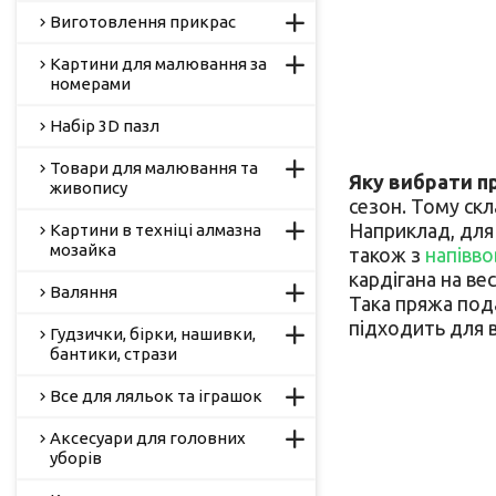
Виготовлення прикрас
Картини для малювання за
номерами
Набір 3D пазл
Товари для малювання та
Яку вибрати п
живопису
сезон. Тому скла
Наприклад, для 
Картини в техніці алмазна
мозайка
також з
напівво
кардігана на вес
Валяння
Така пряжа пода
підходить для в
Гудзички, бірки, нашивки,
бантики, стрази
Все для ляльок та іграшок
Аксесуари для головних
уборів