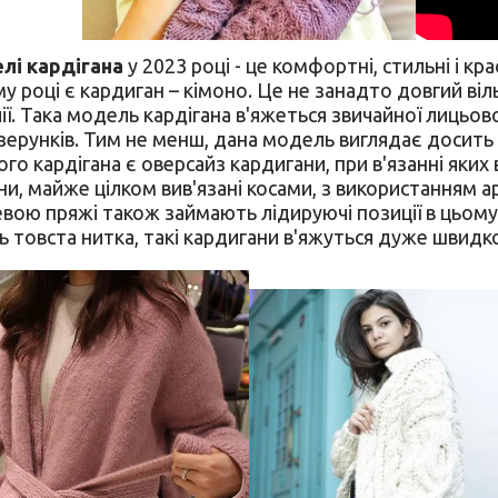
лі кардігана
у 2023 році - це комфортні, стильні і 
му році є кардиган – кімоно. Це не занадто довгий ві
лії. Така модель кардігана в'яжеться звичайної лицьо
зерунків. Тим не менш, дана модель виглядає досить 
го кардігана є оверсайз кардигани, при в'язанні яких
ни, майже цілком вив'язані косами, з використанням ар
ою пряжі також займають лідируючі позиції в цьому ро
 товста нитка, такі кардигани в'яжуться дуже швидко 