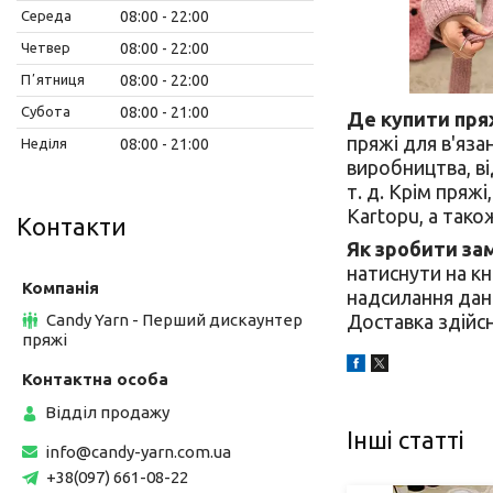
Середа
08:00
22:00
Четвер
08:00
22:00
Пʼятниця
08:00
22:00
Субота
08:00
21:00
Де купити пряж
пряжі для в'яза
Неділя
08:00
21:00
виробництва, ві
т. д. Крім пряжі
Kartopu, а тако
Контакти
Як зробити за
натиснути на кн
надсилання дан
Candy Yarn - Перший дискаунтер
Доставка здійс
пряжі
Відділ продажу
Інші статті
info@candy-yarn.com.ua
+38(097) 661-08-22