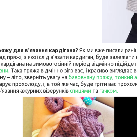
ряжу для в'язання кардігана?
Як ми вже писали раніш
д пряжі, з якої слід в'язати кардиган, буде залежати в
кардігана на зимово-осінній період відмінно підійде 
вни
. Така пряжа відмінно зігріває, і красиво виглядає 
ну – літо, зверніть увагу на
бавовняну пряжу,
тонкий 
рує прохолоду, і, в той же час, буде гріти вас прох
'язання ажурних візерунків
спицями
та
гачком.