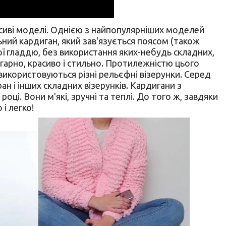
красиві моделі. Однією з найпопулярніших моделей
льний кардиган, який зав'язується поясом (також
вої гладдю, без використання яких-небудь складних,
гарно, красиво і стильно. Протилежністю цього
 використовуються різні рельєфні візерунки. Серед
ан і інших складних візерунків. Кардигани з
ці. Вони м'які, зручні та теплі. До того ж, завдяки
і легко!