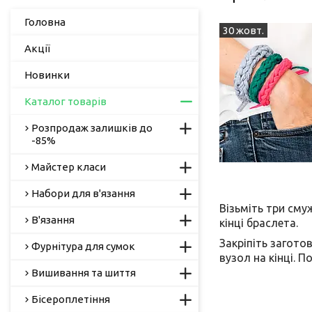
Головна
30 жовт.
Акції
Новинки
Каталог товарів
Розпродаж залишків до
-85%
Майстер класи
Набори для в'язання
Візьміть три сму
В'язання
кінці браслета.
Закріпіть загото
Фурнітура для сумок
вузол на кінці. 
Вишивання та шиття
Бісероплетіння