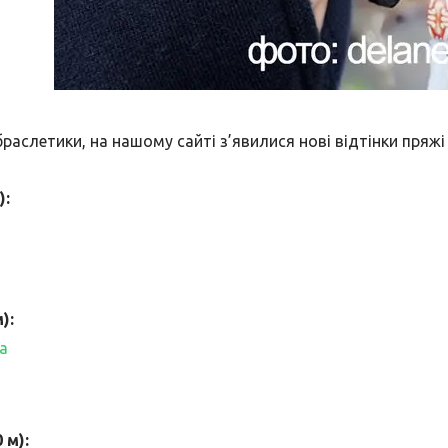
браслетики, на нашому сайті з’явилися нові відтінки пряж
):
):
а
 м):