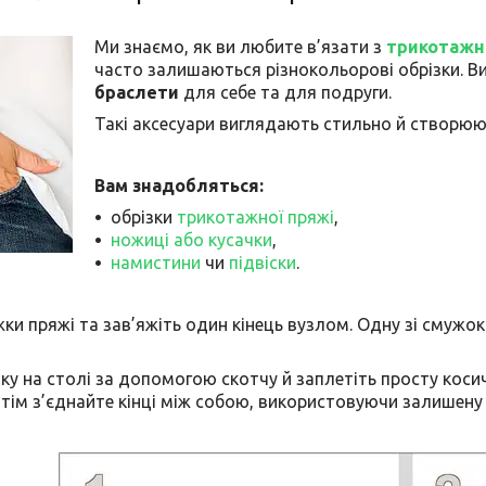
Ми знаємо, як ви любите в’язати з
трикотажн
часто залишаються різнокольорові обрізки. Ви
браслети
для себе та для подруги.
Такі аксесуари виглядають стильно й створюют
Вам знадобляться:
обрізки
трикотажної пряжі
,
ножиці або кусачки
,
намистини
чи
підвіски
.
жки пряжі та зав’яжіть один кінець вузлом. Одну зі смуж
вку на столі за допомогою скотчу й заплетіть просту коси
Потім з’єднайте кінці між собою, використовуючи залишену