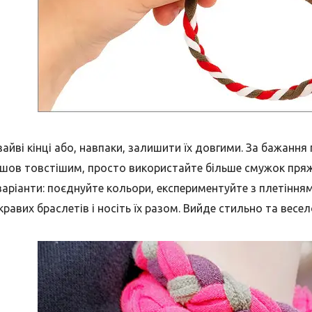
айві кінці або, навпаки, залишити їх довгими. За бажання
шов товстішим, просто використайте більше смужок пряж
варіанти: поєднуйте кольори, експериментуйте з плетінням,
кравих браслетів і носіть їх разом. Вийде стильно та весел