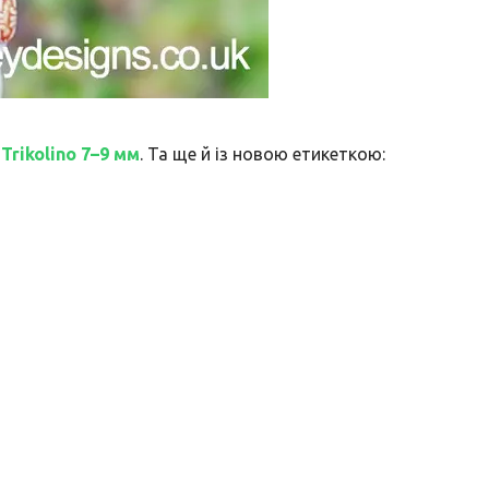
і
Trikolino 7–9 мм
. Та ще й із новою етикеткою: