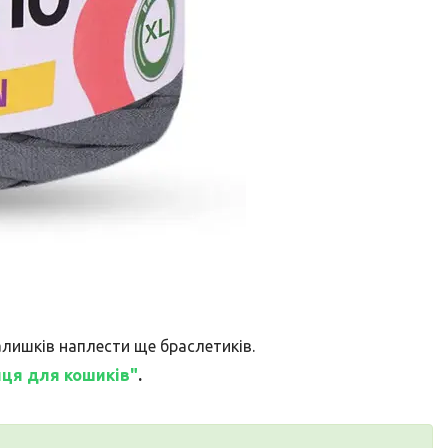
алишків наплести ще браслетиків.
нця для кошиків"
.