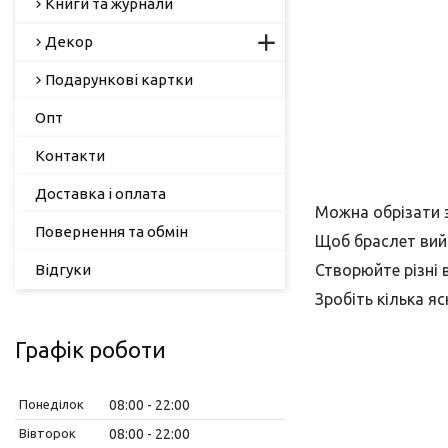
Книги та журнали
Декор
Подарункові картки
Опт
Контакти
Доставка і оплата
Можна обрізати з
Повернення та обмін
Щоб браслет вий
Відгуки
Створюйте різні 
Зробіть кілька яс
Графік роботи
Понеділок
08:00
22:00
Вівторок
08:00
22:00