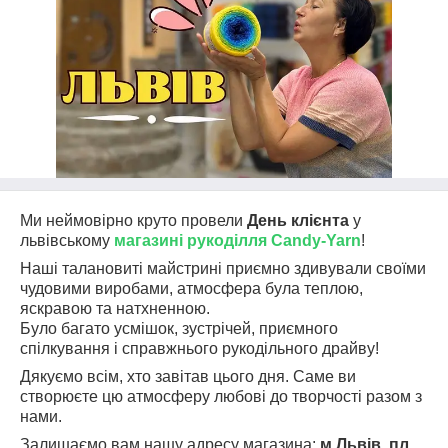
Ми неймовірно круто провели
День клієнта
у
львівському
магазині рукоділля Candy-Yarn
!
Наші талановиті майстрині приємно здивували своїми
чудовими виробами, атмосфера була теплою,
яскравою та натхненною.
Було багато усмішок, зустрічей, приємного
спілкування і справжнього рукодільного драйву!
Дякуємо всім, хто завітав цього дня. Саме ви
створюєте цю атмосферу любові до творчості разом з
нами.
Залишаємо вам нашу адресу магазина:
м.Львів, пл.