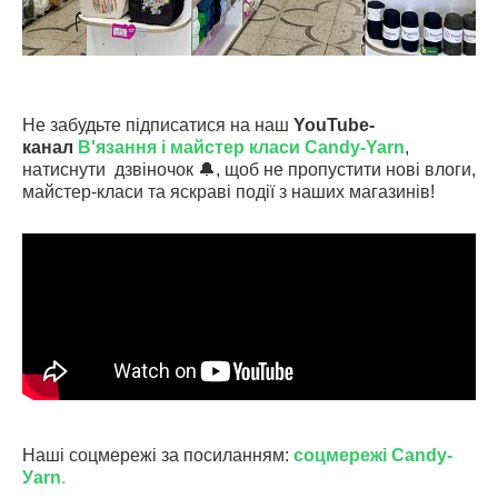
Не забудьте підписатися на наш
YouTube-
канал
В'язання і майстер класи Candy-Yarn
,
натиснути дзвіночок
🔔
, щоб не пропустити нові влоги,
майстер-класи та яскраві події з наших магазинів!
Наші соцмережі за посиланням:
соцмережі Сandy-
Уarn
.