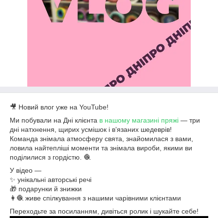
🎥 Новий влог уже на YouTube!
Ми побували на Дні клієнта
в нашому магазині пряжі
— три
дні натхнення, щирих усмішок і вʼязаних шедеврів!
Команда знімала атмосферу свята, знайомилася з вами,
ловила найтепліші моменти та знімала вироби, якими ви
поділилися з гордістю. 🧶
У відео —
✨ унікальні авторські речі
🎁 подарунки й знижки
👩‍🧶 живе спілкування з нашими чарівними клієнтами
Переходьте за посиланням, дивіться ролик і шукайте себе!