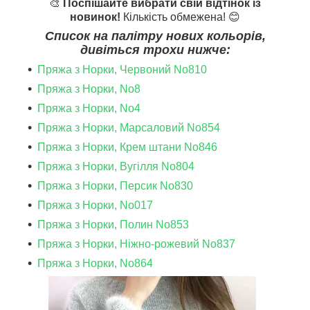
🎨
Поспішайте вибрати свій відтінок із
новинок!
Кількість обмежена! 😊
Список на палітру нових кольорів,
дивіться трохи нижче:
Пряжа з Норки, Червоний No810
Пряжа з Норки, No8
Пряжа з Норки, No4
Пряжа з Норки, Марсаловий No854
Пряжа з Норки, Крем штани No846
Пряжа з Норки, Вугілля No804
Пряжа з Норки, Персик No830
Пряжа з Норки, No017
Пряжа з Норки, Полин No853
Пряжа з Норки, Ніжно-рожевий No837
Пряжа з Норки, No864