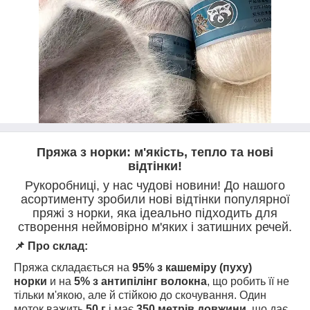
Пряжа з норки: м'якість, тепло та нові
відтінки!
Рукоробниці, у нас чудові новини! До нашого
асортименту зробили нові відтінки популярної
пряжі з норки, яка ідеально підходить для
створення неймовірно м'яких і затишних речей.
📌 Про склад:
Пряжа складається на
95% з кашеміру (пуху)
норки
и на
5% з антипілінг волокна
, що робить її не
тільки м'якою, але й стійкою до скочування. Один
моток важить
50 г
і має
350 метрів довжини
, що дає