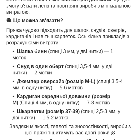
змогу в'язати легкі та повітряні вироби з мінімальною
витратою.
🧶 Що можна зв'язати?
Пряжа чудово підходить для шапок, снудів, светрів,
кардиганів і навіть шкарпеток. Ось кілька прикладів з
розрахунками витрати:
Шапка бини
(спиці 3 мм, у дві нитки) — 1
моток
Снуд в один оберт
(спиці 3,5-4 мм, у дві
нитки) — 2 мотки
Джемпер оверсайз (розмір M-L)
(спиці 3,5-4
мм, в одну нитку) — 5-6 мотків
Кардиган середньої довжини (розмір
M)
(Спиці 4 мм, в одну нитку) — 7-8 мотків
Шкарпетки (розмір 37-39)
(спиці 2,5-3 мм, у
дві нитки) — 1,5-2 мотка
Завдяки м'якості, теплоті та зносостійкості, вироби з
цієї пряжі тішитимуть вас довгі роки! 🌿