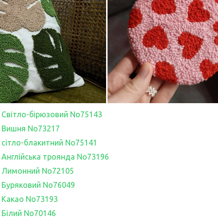
h, Світло-бірюзовий No75143
h, Вишня No73217
h, сітло-блакитний No75141
h, Англійська троянда No73196
h, Лимонний No72105
h, Буряковий No76049
h, Какао No73193
h, Білий No70146