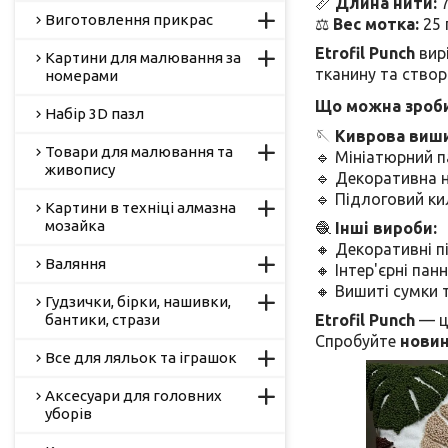
📏
Длина нити:
7
Виготовлення прикрас
⚖
Вес мотка:
25 
Etrofil Punch
вир
Картини для малювання за
тканину та створ
номерами
Що можна зробит
Набір 3D пазл
🪡
Киврова виши
Товари для малювання та
🔹 Мініатюрний 
живопису
🔹 Декоративна 
🔹 Підлоговий к
Картини в техніці алмазна
мозайка
🧶
Інші вироби:
🔸 Декоративні 
Валяння
🔸 Інтер'єрні пан
🔸 Вишиті сумки 
Гудзички, бірки, нашивки,
бантики, стрази
Etrofil Punch
— це
Спробуйте
нови
Все для ляльок та іграшок
Аксесуари для головних
уборів