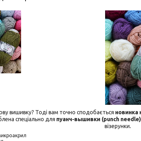
ву вишивку? Тоді вам точно сподобається
новинка 
блена спеціально для
пуанч-вышивки (punch needle)
візерунки.
икроакрил