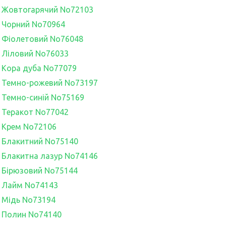
h, Жовтогарячий No72103
h, Чорний No70964
h, Фіолетовий No76048
h, Ліловий No76033
h, Кора дуба No77079
h, Темно-рожевий No73197
h, Темно-синій No75169
h, Теракот No77042
h, Крем No72106
h, Блакитний No75140
h, Блакитна лазур No74146
h, Бірюзовий No75144
h, Лайм No74143
h, Мідь No73194
h, Полин No74140