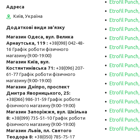
Etrofil Punc
Etrofil Punc
Київ, Україна
Etrofil Punc
Etrofil Punch
Магазин Одеса, вул. Велика
Etrofil Punc
Арнаутська, 119
+38(098) 042-48-
Etrofil Punc
16 Графік роботи фізичного
магазину (9:00-19:00)
Etrofil Punc
Магазин Київ, вул.
Etrofil Punc
Костянтинівська 71
+38(096) 207-
Etrofil Punc
61-77 Графік роботи фізичного
магазину (9:00-19:00)
Etrofil Punc
Магазин Дніпро, проспект
Etrofil Punc
Дмитра Яворницького, 25
+38(066) 986-31-59 Графік роботи
Etrofil Punc
фізичного магазину (9:00-19:00)
Etrofil Punc
Магазин Запоріжжя, вул. Шкільна
8
+38(099) 735-51-10 Графік роботи
Etrofil Punc
фізичного магазину (9:00-19:00)
Etrofil Punc
Магазин Львів, пл. Святого
Теодора 8
+38(050) 785-75-17