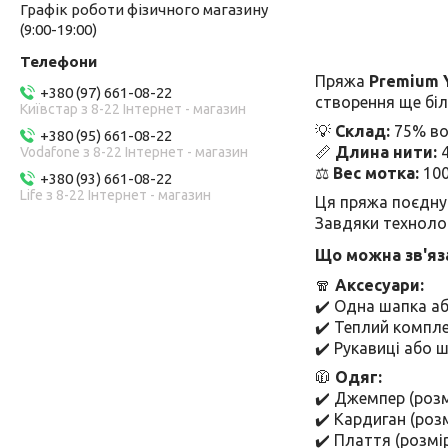
Графік роботи фізичного магазину
(9:00-19:00)
Пряжа
Premium Y
+380 (97) 661-08-22
створення ще біл
Київстар з 8-22 Інтернет - магазин
💡
Склад:
75% во
+380 (95) 661-08-22
📏
Длина нити:
4
Vodafone з 8-22 Інтернет - магазин
⚖
Вес мотка:
100
+380 (93) 661-08-22
Life з 8-22 Інтернет - магазин
Ця пряжа поєдну
Завдяки техноло
Що можна зв'яза
🧣
Аксесуари:
✔️ Одна шапка а
✔️ Теплий компл
✔️ Рукавиці або
🧥
Одяг:
✔️ Джемпер (роз
✔️ Кардиган (роз
✔️ Плаття (розмі