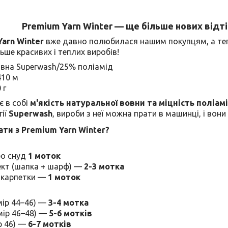
Premium Yarn Winter — ще більше нових відті
arn Winter
вже давно полюбилася нашим покупцям, а теп
ьше красивих і теплих виробів!
вна Superwash/25% поліамід
10 м
 г
є в собі
м'якість натуральної вовни та міцність поліам
гії
Superwash
, вироби з неї можна прати в машинці, і вон
ти з Premium Yarn Winter?
бо снуд
1 моток
ект (шапка + шарф) —
2-3 мотка
 шкарпетки —
1 моток
мір 44–46) —
3-4 мотка
мір 46–48) —
5-6 мотків
р 46) —
6-7 мотків