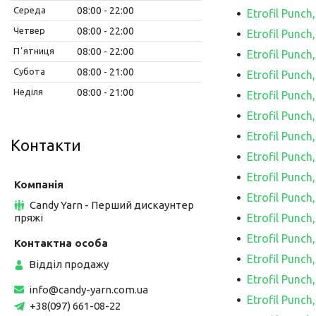
Середа
08:00
22:00
Etrofil Punc
Четвер
08:00
22:00
Etrofil Punc
Пʼятниця
08:00
22:00
Etrofil Punc
Субота
08:00
21:00
Etrofil Punc
Неділя
08:00
21:00
Etrofil Punc
Etrofil Punc
Etrofil Punc
Контакти
Etrofil Punc
Etrofil Punc
Etrofil Punc
Candy Yarn - Перший дискаунтер
пряжі
Etrofil Punc
Etrofil Punc
Etrofil Punc
Відділ продажу
Etrofil Punc
info@candy-yarn.com.ua
Etrofil Punc
+38(097) 661-08-22