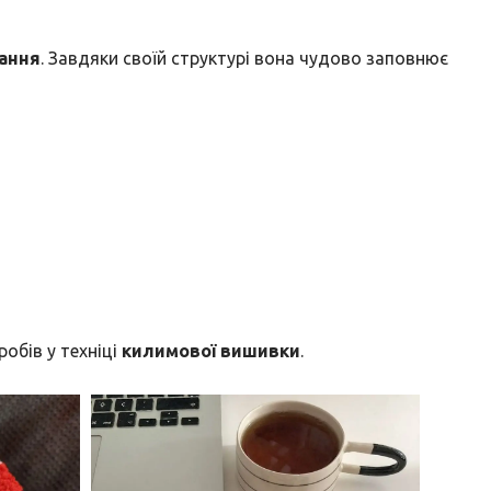
вання
. Завдяки своїй структурі вона чудово заповнює
обів у техніці
килимової вишивки
.