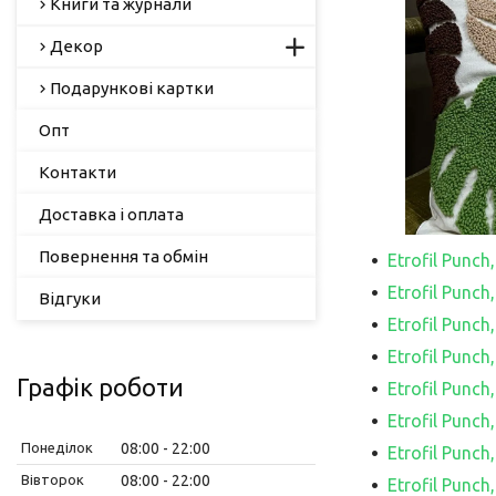
Книги та журнали
Декор
Подарункові картки
Опт
Контакти
Доставка і оплата
Повернення та обмін
Etrofil Punc
Etrofil Punc
Відгуки
Etrofil Punc
Etrofil Punc
Графік роботи
Etrofil Punc
Etrofil Punc
Понеділок
08:00
22:00
Etrofil Punc
Вівторок
08:00
22:00
Etrofil Punc