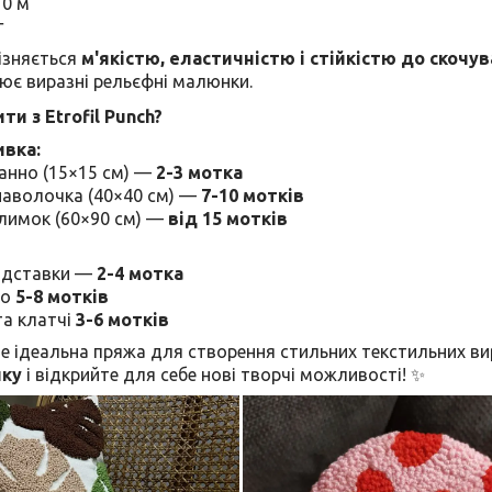
0 м
г
ізняється
м'якістю, еластичністю і стійкістю до скочу
ює виразні рельєфні малюнки.
и з Etrofil Punch?
вка:
панно (15×15 см) —
2-3 мотка
наволочка (40×40 см) —
7-10 мотків
илимок (60×90 см) —
від 15 мотків
підставки —
2-4 мотка
но
5-8 мотків
та клатчі
3-6 мотків
 ідеальна пряжа для створення стильних текстильних вир
нку
і відкрийте для себе нові творчі можливості! ✨