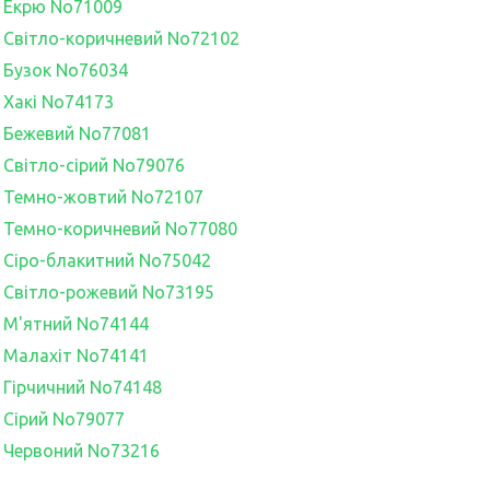
h, Екрю No71009
h, Світло-коричневий No72102
h, Бузок No76034
, Хакі No74173
h, Бежевий No77081
h, Світло-сірий No79076
h, Темно-жовтий No72107
h, Темно-коричневий No77080
h, Сіро-блакитний No75042
h, Світло-рожевий No73195
h, М'ятний No74144
h, Малахіт No74141
h, Гірчичний No74148
h, Сірий No79077
h, Червоний No73216