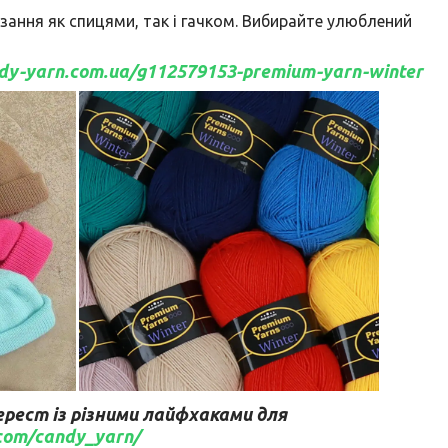
язання як спицями, так і гачком. Вибирайте улюблений
ndy-yarn.com.ua/g112579153-premium-yarn-winter
рест із різними лайфхаками для
.com/candy_yarn/