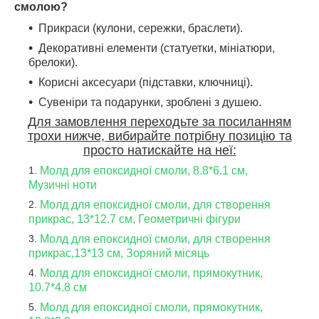
смолою?
Прикраси (кулони, сережки, браслети).
Декоративні елементи (статуетки, мініатюри,
брелоки).
Корисні аксесуари (підставки, ключниці).
Сувеніри та подарунки, зроблені з душею.
Для замовлення переходьте за посиланням
трохи нижче, вибирайте потрібну позицію та
просто натискайте на неї:
Молд для епоксидної смоли, 8.8*6.1 см,
Музичні ноти
Молд для епоксидної смоли, для створення
прикрас, 13*12.7 см, Геометричні фігури
Молд для епоксидної смоли, для створення
прикрас,13*13 см, Зоряний місяць
Молд для епоксидної смоли, прямокутник,
10.7*4.8 см
Молд для епоксидної смоли, прямокутник,