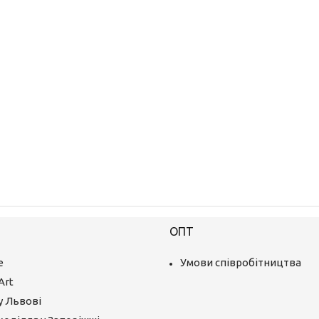
ОПТ
е
Умови співробітництва
Art
у Львові