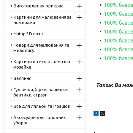
100% бавовн
Виготовлення прикрас
100% бавовн
Картини для малювання за
100% бавовна
номерами
100% бавовна
Набір 3D пазл
100% бавовна
Товари для малювання та
100% бавовна
живопису
100% бавовна
Картини в техніці алмазна
мозайка
Валяння
Також Ви мож
Гудзички, бірки, нашивки,
бантики, стрази
Все для ляльок та іграшок
Аксесуари для головних
уборів