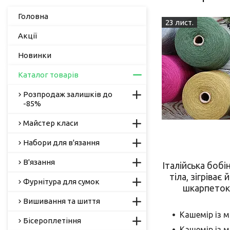
Головна
23 лист.
Акції
Новинки
Каталог товарів
Розпродаж залишків до
-85%
Майстер класи
Набори для в'язання
В'язання
Італійська боб
тіла, зігріває
Фурнітура для сумок
шкарпеток 
Вишивання та шиття
Кашемір із мо
Бісероплетіння
Кашемір із м