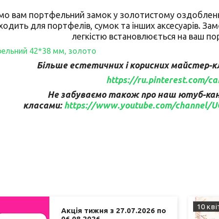
о вам портфельний замок у золотистому оздобленн
ходить для портфелів, сумок та інших аксесуарів. Замо
легкістю встановлюється на ваш по
ельний 42*38 мм, золото
Більше естетичних і корисних майстер-кла
https://ru.pinterest.com/c
Не забуваємо також про наш ютуб-кана
класами:
https://www.youtube.com/channel
10 кві
Акція тижня з 27.07.2026 по
06.08.2026