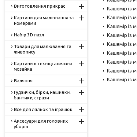
Виготовлення прикрас
Кашемір із мо
Кашемір із м
Картини для малювання за
номерами
Кашемір із м
Набір 3D пазл
Кашемір із мо
Кашемір із мо
Товари для малювання та
живопису
Кашемір із мо
Кашемір із м
Картини в техніці алмазна
мозайка
Кашемір із мо
Кашемір із мо
Валяння
Гудзички, бірки, нашивки,
бантики, стрази
Все для ляльок та іграшок
Аксесуари для головних
уборів