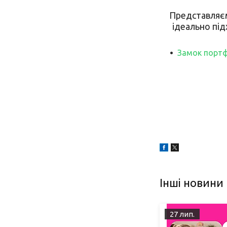
Представляєм
ідеально під
Замок портф
Інші новини
27 лип.