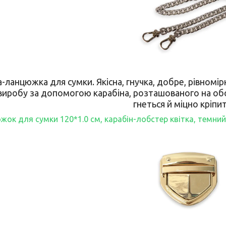
а-ланцюжка для сумки. Якісна, гнучка, добре, рівном
виробу за допомогою карабіна, розташованого на обох
гнеться й міцно кріпи
ок для сумки 120*1.0 см, карабін-лобстер квітка, темний