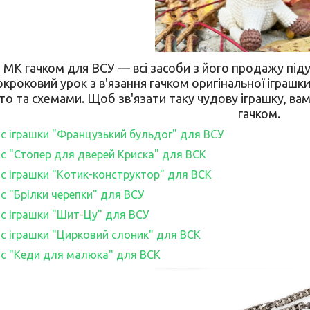
 МК гачком для ВСУ — всі засоби з його продажу під
окроковий урок з в'язання гачком оригінальної іграш
ото та схемами. Щоб зв'язати таку чудову іграшку, ва
гачком.
с іграшки "Французький бульдог" для ВСУ
с "Стопер для дверей Криска" для ВСК
с іграшки "Котик-конструктор" для ВСК
с "Брілки черепки" для ВСУ
с іграшки "Шит-Цу" для ВСУ
с іграшки "Цирковий слоник" для ВСК
с "Кеди для малюка" для ВСК