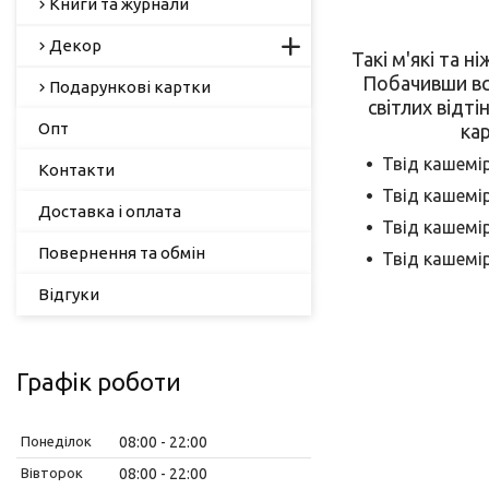
Книги та журнали
Декор
Такі м'які та 
Побачивши всю
Подарункові картки
світлих відті
Опт
ка
Твід кашемір
Контакти
Твід кашемір
Доставка і оплата
Твід кашемір
Повернення та обмін
Твід кашемір
Відгуки
Графік роботи
Понеділок
08:00
22:00
Вівторок
08:00
22:00