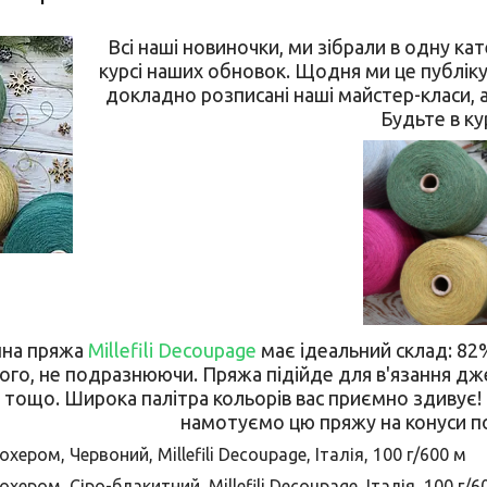
Всі наші новиночки, ми зібрали в одну к
курсі наших обновок. Щодня ми це публіку
докладно розписані наші майстер-класи, а
Будьте в кур
інна пряжа
Millefili Decoupage
має ідеальний склад: 8
 його, не подразнюючи. Пряжа підійде для в'язання дже
тощо. Широка палітра кольорів вас приємно здивує! 
намотуємо цю пряжу на конуси по 
хером, Червоний, Millefili Decoupage, Італія, 100 г/600 м
охером, Сіро-блакитний, Millefili Decoupage, Італія, 100 г/6