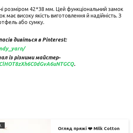
і розміром 42*38 мм. Цей функціональний замок
к має високу якість виготовлення й надійність. З
ртфель або сумку.
сів дивіться в Pinterest:
andy_yarn/
л із різними майстер-
/UClHOT8zXh6C0dGvA6uNTGCQ
.
т.
Огляд пряжі ❤️ Milk Cotton