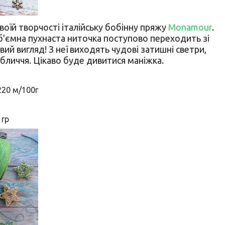
своїй творчості італійську бобінну пряжу
Monamour
.
б'ємна пухнаста ниточка поступово переходить зі
ивий вигляд! З неї виходять чудові затишні светри,
обличчя. Цікаво буде дивитися маніжка.
220 м/100г
 гр