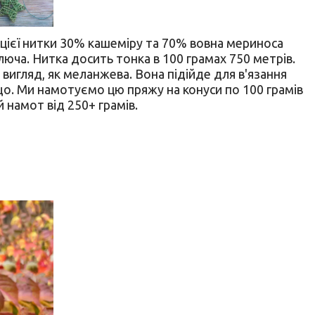
і цієї нитки 30% кашеміру та 70% вовна мериноса
юча. Нитка досить тонка в 100 грамах 750 метрів.
 вигляд, як меланжева. Вона підійде для в'язання
ощо. Ми намотуємо цю пряжу на конуси по 100 грамів
 намот від 250+ грамів.