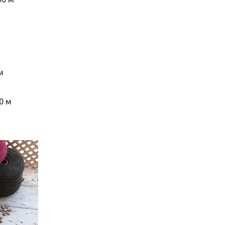
м
00 м