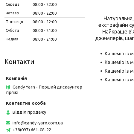
Середа
08:00
22:00
Четвер
08:00
22:00
Натуральна,
Пʼятниця
08:00
22:00
екстрафайн су
Субота
08:00
21:00
Найкраще в'я
джемперів, шап
Неділя
08:00
21:00
Кашемір із м
Контакти
Кашемір із м
Кашемір із м
Кашемір із м
Candy Yarn - Перший дискаунтер
пряжі
Відділ продажу
info@candy-yarn.com.ua
+38(097) 661-08-22