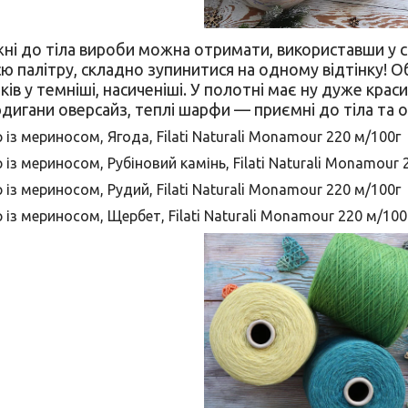
ніжні до тіла вироби можна отримати, використавши у 
 палітру, складно зупинитися на одному відтінку! О
нків у темніші, насиченіші. У полотні має ну дуже крас
рдигани оверсайз, теплі шарфи — приємні до тіла та 
 із мериносом, Ягода, Filati Naturali Monamour 220 м/100г
 із мериносом, Рубіновий камінь, Filati Naturali Monamour 
 із мериносом, Рудий, Filati Naturali Monamour 220 м/100г
 із мериносом, Щербет, Filati Naturali Monamour 220 м/100