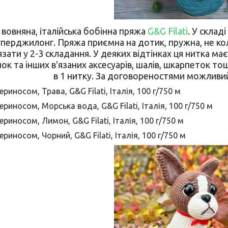
 вовняна, італійська бобінна пряжа
G&G Filati
. У склад
перджилонг. Пряжа приємна на дотик, пружна, не кол
зати у 2-3 складання. У деяких відтінках ця нитка має
ок та інших в'язаних аксесуарів, шалів, шкарпеток т
в 1 нитку. За договореностями можливий
ериносом, Трава, G&G Filati, Італія, 100 г/750 м
ериносом, Морська вода, G&G Filati, Італія, 100 г/750 м
ериносом, Лимон, G&G Filati, Італія, 100 г/750 м
ериносом, Чорний, G&G Filati, Італія, 100 г/750 м