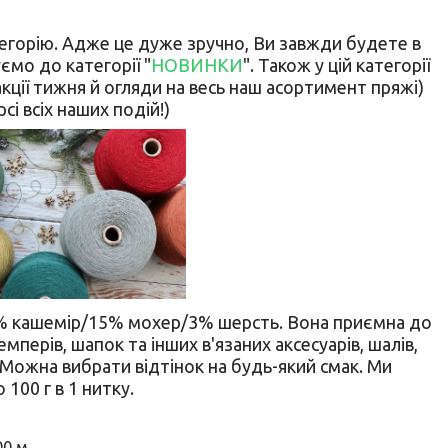
атегорію. Адже це дуже зручно, Ви завжди будете в
ємо до категорії "
НОВИНКИ
". Також у цій категорії
кції тижня й огляди на весь наш асортимент пряжі)
сі всіх наших подій!)
2% кашемір/15% мохер/3% шерсть. Вона приємна до
мперів, шапок та інших в'язаних аксесуарів, шалів,
Можна вибрати відтінок на будь-який смак. Ми
100 г в 1 нитку.
00 м