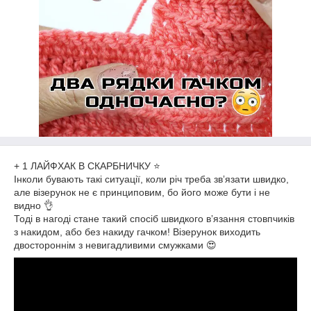
+ 1 ЛАЙФХАК В СКАРБНИЧКУ ⭐️
Інколи бувають такі ситуації, коли річ треба звʼязати швидко,
але візерунок не є принциповим, бо його може бути і не
видно 👌
Тоді в нагоді стане такий спосіб швидкого вʼязання стовпчиків
з накидом, або без накиду гачком! Візерунок виходить
двостороннім з невигадливими смужками 😍