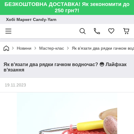
БЕЗКОШТОВНА ДОСТАВКА! Як зекономити до
250 грн?!
Хобі Маркет Candy-Yarn
Новини
Мастер-клас
Як вʼязати два рядки гачком в
Як вʼязати два рядки гачком водночас? 😳 Лайфхак
вʼязання
19.11.2023