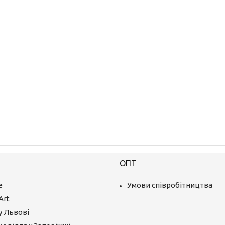
ОПТ
е
Умови співробітництва
Art
у Львові