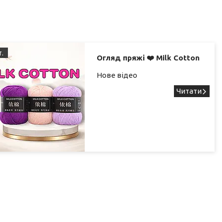
т.
Огляд пряжі ❤️ Milk Cotton
Нове відео