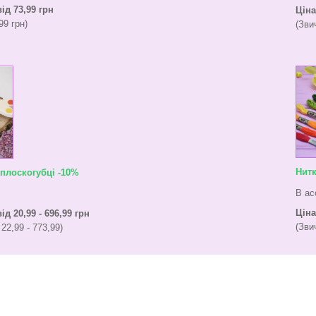
ід 73,99 грн
Ціна
99 грн)
(Зви
Нитк
 плоскогубці -10%
В ас
Ціна
ід 20,99 - 696,99 грн
(Зви
22,99 - 773,99)