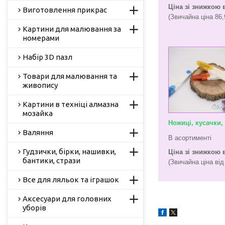
Ціна зі знижкою в
Виготовлення прикрас
(Звичайна ціна 86,
Картини для малювання за
номерами
Набір 3D пазл
Товари для малювання та
живопису
Картини в техніці алмазна
мозайка
Ножиці, кусачки,
Валяння
В асортименті
Гудзички, бірки, нашивки,
Ціна зі знижкою в
бантики, стрази
(Звичайна ціна від 
Все для ляльок та іграшок
Аксесуари для головних
уборів