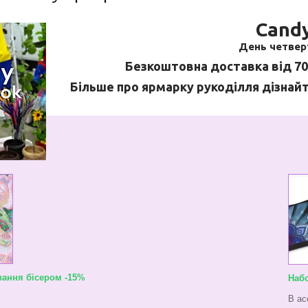
Cand
День четвер
Безкоштовна доставка від 70
Більше про ярмарку рукоділля дізнай
ання бісером -15%
Набо
В ас