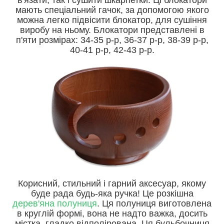
в'язати, так і сушити шкарпетки. Ці блокатори
мають спеціальний гачок, за допомогою якого
можна легко підвісити блокатор, для сушіння
виробу на ньому. Блокатори представлені в
п'яти розмірах: 34-35 р-р, 36-37 р-р, 38-39 р-р,
40-41 р-р, 42-43 р-р.
Корисний, стильний і гарний аксесуар, якому
буде рада будь-яка ручка! Це розкішна
дерев'яна полуниця
. Ця полуниця виготовлена
в круглій формі, вона не надто важка, досить
містка, гладко відполірована. Ця бульбочниця