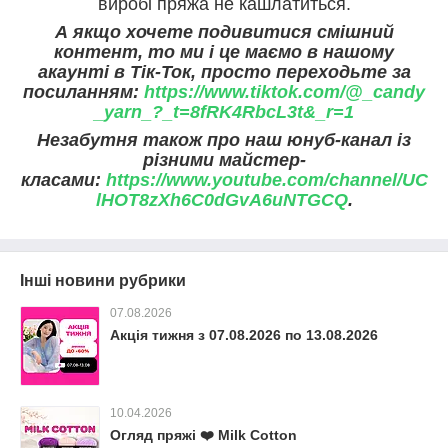
виробі пряжа не кашлатиться.
А якщо хочете подивитися смішний
контент, то ми і це маємо в нашому
акаунті в Тік-Ток, просто переходьте за
посиланням:
https://www.tiktok.com/@_candy
_yarn_?_t=8fRK4RbcL3t&_r=1
Незабутня також про наш юнуб-канал із
різними майстер-
класами:
https://www.youtube.com/channel/UC
lHOT8zXh6C0dGvA6uNTGCQ
.
Інші новини рубрики
07.08.2026
Акція тижня з 07.08.2026 по 13.08.2026
10.04.2026
Огляд пряжі ❤️ Milk Cotton