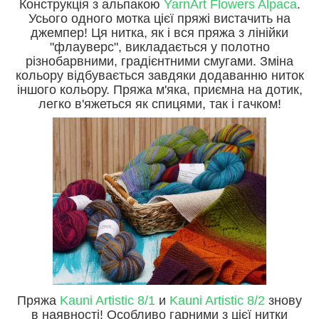
Конструкція з альпакою
YarnArt Flowers Alpaca
.
Усього одного мотка цієї пряжі вистачить на
джемпер! Ця нитка, як і вся пряжа з лінійки
"флауверс", викладається у полотно
різнобарвними, градієнтними смугами. Зміна
кольору відбувається завдяки додаванню ниток
іншого кольору. Пряжа м'яка, приємна на дотик,
легко в'яжеться як спицями, так і гачком!
Пряжа
Kauni Artistic 8/1
и
Kauni Artistic 8/2
знову
в наявності! Особливо гарними з цієї нитки