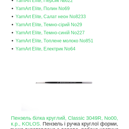
YarnArt Elite, Персик №622
YarnArt Elite, Полин No69
YarnArt Elite, Салат неон No8233
YarnArt Elite, Темно-сірий No29
YarnArt Elite, Темно-синій No227
YarnArt Elite, Топлене молоко No851
YarnArt Elite, Електрик No64
Пензель білка круглий, Classic 3049R, No00,
к.р., KOLOS.
Пензель і ручка круглої форми,