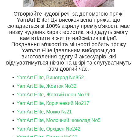
Створюйте чудові речі за допомогою пряжі
YarnArt Elite! Ця високоякісна пряжа, що
складається зі 100% акрилу преміум'якості, має
низку чудових характеристик, які дадуть змогу
вам втілити в життя найсміливіші ідеї.
Поєднання м'якості та міцності робить пряжу
YarnArt Elite ідеальним вибором для
виготовлення одягу й аксесуарів, які
відчуватимуться ніжно на шкірі та слугуватимуть
вам довгий час.
YarnArt Elite, Виноград No852
YarnArt Elite, Жовток No32
YarnArt Elite, Жовтий неон No79
YarnArt Elite, Коричневий No217
YarnArt Elite, Мокко №21
YarnArt Elite, Молочний шоколад No5
YarnArt Elite, Орхідея No242