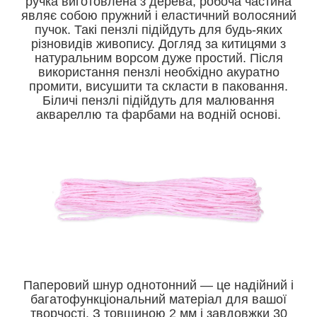
ручка виготовлена з дерева, робоча частина
являє собою пружний і еластичний волосяний
пучок. Такі пензлі підійдуть для будь-яких
різновидів живопису. Догляд за китицями з
натуральним ворсом дуже простий. Після
використання пензлі необхідно акуратно
промити, висушити та скласти в паковання.
Біличі пензлі підійдуть для малювання
аквареллю та фарбами на водній основі.
Паперовий шнур однотонний — це надійний і
багатофункціональний матеріал для вашої
творчості. З товщиною 2 мм і завдовжки 30