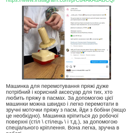
https://www.instagram.com/p/Cu4AkAuABCQ/
Машинка для перемотування пряжі дуже
потрібний і корисний аксесуар для тих, хто
любить пряжу в пасмах. За допомогою цієї
машинки можна швидко і легко перемотати в
зручні моточки пряжу з пасм, йди з бобіни (якщо
це необхідно). Машинка кріпиться до робочої
поверхні (стіл \ стілець \ і т.д.), за допомогою
спеціального кріплення. Вона легка, зручна в