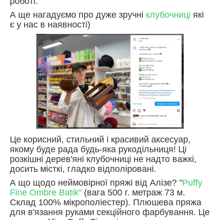
роботі.
А ще нагадуємо про дуже зручні
клубочниці
які
є у нас в наявності)
Це корисний, стильний і красивий аксесуар,
якому буде рада будь-яка рукодільниця! Ці
розкішні дерев'яні клубочниці не надто важкі,
досить місткі, гладко відполіровані.
А що щодо неймовірної пряжі від Алізе? "
Puffy
Fine Ombre Batik"
(вага 500 г. метраж 73 м.
Склад 100% мікрополіестер). Плюшева пряжа
для в'язання руками секційного фарбування. Це