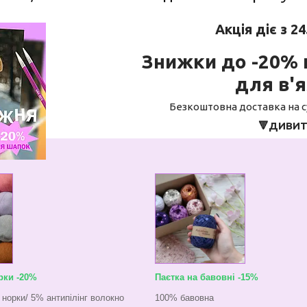
Акція діє з 2
Знижки до -20% 
для в'
Безкоштовна доставка на су
🔻ДИВИТ
рки -20%
Паєтка на бавовні -15%
 норки/ 5% антипілінг волокно
100% бавовна