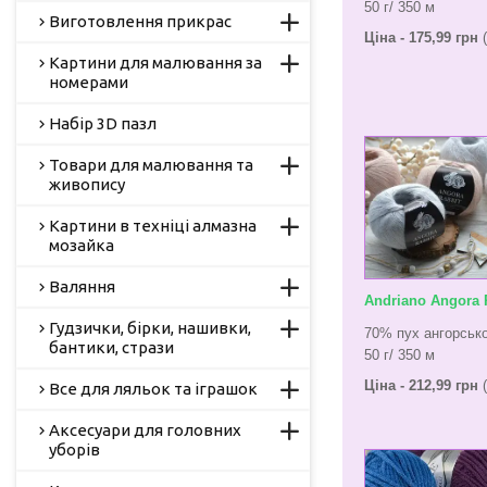
50 г/ 350 м
Виготовлення прикрас
Ціна - 175,99 грн
(
Картини для малювання за
номерами
Набір 3D пазл
Товари для малювання та
живопису
Картини в техніці алмазна
мозайка
Валяння
Andriano Angora 
Гудзички, бірки, нашивки,
70% пух ангорськ
бантики, стрази
50 г/ 350 м
Ціна - 212,99 грн
(
Все для ляльок та іграшок
Аксесуари для головних
уборів