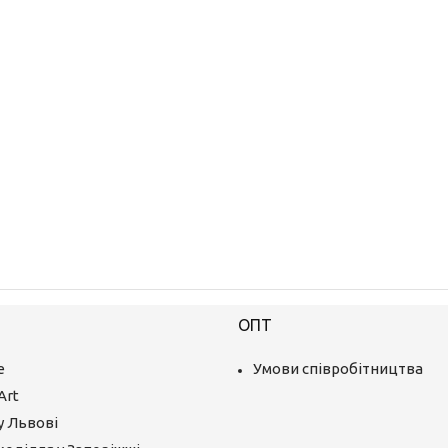
ОПТ
е
Умови співробітництва
Art
у Львові