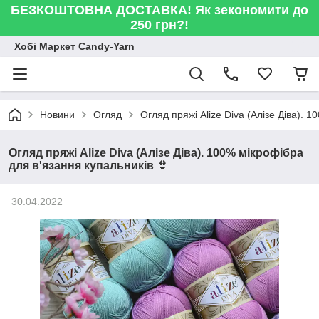
БЕЗКОШТОВНА ДОСТАВКА! Як зекономити до
250 грн?!
Хобі Маркет Candy-Yarn
Новини
Огляд
Огляд пряжі Alize Diva (Алізе Діва). 
Огляд пряжі Alize Diva (Алізе Діва). 100% мікрофібра
для в'язання купальників 👙
30.04.2022