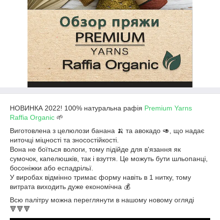
НОВИНКА 2022! 100% натуральна рафія
Premium Yarns
Raffia Organic
🌱
Виготовлена з целюлози банана 🍌 та авокадо 🥑, що надає
ниточці міцності та зносостійкості.
Вона не боїться вологи, тому підійде для в'язання як
сумочок, капелюшків, так і взуття. Це можуть бути шльопанці,
босоніжки або еспадрільї.
У виробах відмінно тримає форму навіть в 1 нитку, тому
витрата виходить дуже економічна 💰
Всю палітру можна переглянути в нашому новому огляді
🔻🔻🔻