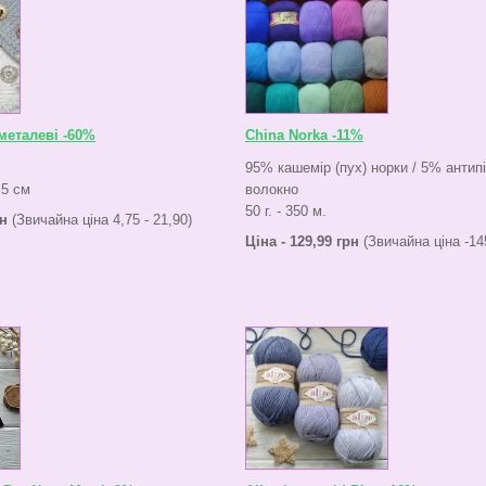
металеві -60%
China Norka -11%
95% кашемір (пух) норки / 5% антипі
,5 см
волокно
50 г. - 350 м.
рн
(Звичайна ціна 4,75 - 21,90)
Ціна - 129,99 грн
(Звичайна ціна -14