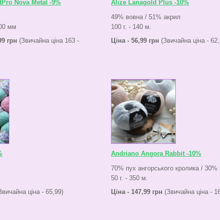
tPro Nova Metal -9%
Alize Lanagold Plus -10%
49% вовна / 51% акрил
,00 мм
100 г. - 140 м.
99 грн
(Звичайна ціна 163 -
Ціна - 56,99 грн
(Звичайна ціна - 62,
%
Andriano Angora Rabbit -10%
70% пух ангорського кролика / 30%
50 г. - 350 м.
Звичайна ціна - 65,99)
Ціна - 147,99 грн
(Звичайна ціна - 1