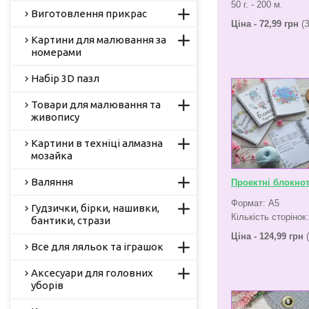
50 г. - 200 м.
Виготовлення прикрас
Ціна - 72,99 грн
(З
Картини для малювання за
номерами
Набір 3D пазл
Товари для малювання та
живопису
Картини в техніці алмазна
мозайка
Валяння
Проектні блокно
Формат: А5
Гудзички, бірки, нашивки,
Кількість сторінок
бантики, стрази
Ціна - 124,99 грн
(
Все для ляльок та іграшок
Аксесуари для головних
уборів