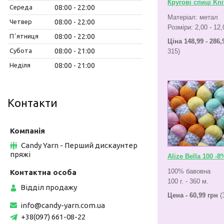
Кругові спиці Kni
Середа
08:00
22:00
Матеріал: метал
Четвер
08:00
22:00
Розміри: 2,00 - 12
Пʼятниця
08:00
22:00
Ціна 148,99 - 286,
Субота
08:00
21:00
315)
Неділя
08:00
21:00
Контакти
Candy Yarn - Перший дискаунтер
пряжі
Alize Bella 100 -8
100% бавовна
100 г. - 360 м.
Відділ продажу
Цена - 60,99 грн
(
info@candy-yarn.com.ua
+38(097) 661-08-22