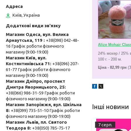
Київ, Україна
Магазин Одеса, вул. Велика
Арнаутська, 119
+38(098) 042-48-
Alize Mohair Clas
16 Графік роботи фізичного
магазину (9:00-19:00)
24% мохер / 25% 
Магазин Київ, вул.
100 г. - 200 м.
Костянтинівська 71
+38(096) 207-
Ціна - 82,99 грн
(З
61-77 Графік роботи фізичного
магазину (9:00-19:00)
Магазин Дніпро, проспект
Дмитра Яворницького, 25
+38(066) 986-31-59 Графік роботи
фізичного магазину (9:00-19:00)
Магазин Запоріжжя, вул. Шкільна
Інші новини
8
+38(099) 735-51-10 Графік роботи
фізичного магазину (9:00-19:00)
Магазин Львів, пл. Святого
7 серп.
Теодора 8
+38(050) 785-75-17