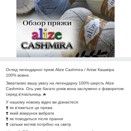
Огляд легендарної пряжі Alize Cashmira / Алізе Кашміра.
100% вовна
Звертаємо вашу увагу на легендарну 100% шерсть Alize
Cashmira. Ось уже багато років вона заслужено є фаворитом
серед в'язальниць 🔥
У нашому новому відео ви дізнаєтеся:
❣️ як в'яжеться ця пряжа
❣️ який візерунок вибрати
❣️ як поводиться після прання
❣️ скільки мотків потрібно на светр