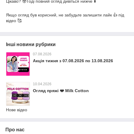
Цікаво? 🤓Тоді повний огляд дивіться нижче ⬇️
Якщо огляд був корисний, не забудьте залишити лайк 👍 під
відео 🥰
Інші новини рубрики
07.08.2026
Акція тижня з 07.08.2026 по 13.08.2026
10.04.2026
Огляд пряжі ❤️ Milk Cotton
Нове відео
Про нас