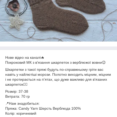
Нове відео на каналі🔥
Покроковий МК з в'язання шкарпеток з верблюжої вовни😉
Шкарпетки з такої пряжі будуть по-справжньому гріти вас
навіть у найлютіші морози. Полотно виходить міцним, міцним
і не протирається на п'ятах, що дуже важливо для в'язаних
шкарпеток👌🏻
Розмір: 37-38
Витрата: 70 гр
📍Нам знадобиться:
Пряжа: Candу Yarn Шерсть Верблюда 100%
Колір: коричневий