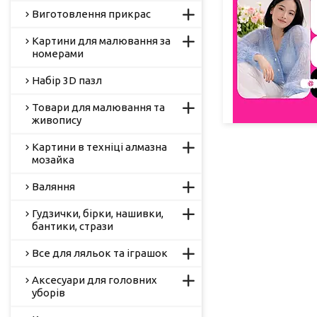
Виготовлення прикрас
Картини для малювання за
номерами
Набір 3D пазл
Товари для малювання та
живопису
Картини в техніці алмазна
мозайка
Валяння
Гудзички, бірки, нашивки,
бантики, стрази
Все для ляльок та іграшок
Аксесуари для головних
уборів