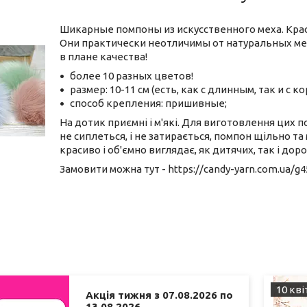
Шикарные помпоны из искусственного меха. Кра
Они практически неотличимы от натуральных ме
в плане качества!
более 10 разных цветов!
размер: 10-11 см (есть, как с длинным, так и с 
способ крепления: пришивные;
На дотик приємні і м'які. Для виготовлення цих п
не сиплеться, і не затирається, помпон щільно т
красиво і об'ємно виглядає, як дитячих, так і дор
Замовити можна тут - https://candy-yarn.com.ua/
10 кві
Акція тижня з 07.08.2026 по
13.08.2026