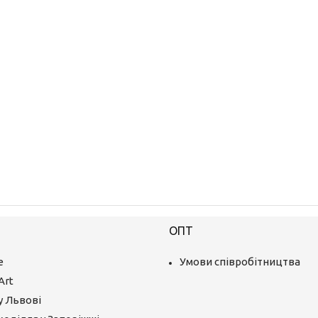
ОПТ
е
Умови співробітництва
Art
у Львові