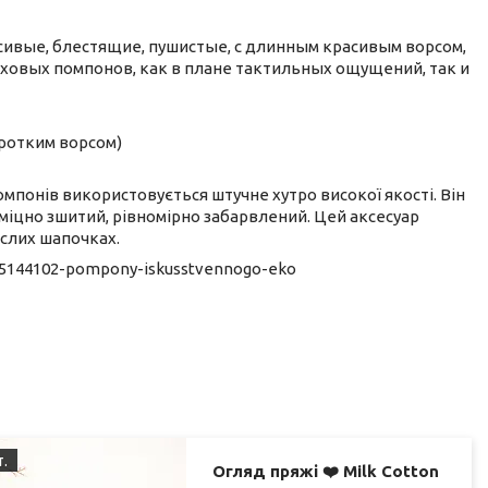
сивые, блестящие, пушистые, с длинным красивым ворсом,
ховых помпонов, как в плане тактильных ощущений, так и
коротким ворсом)
омпонів використовується штучне хутро високої якості. Він
а міцно зшитий, рівномірно забарвлений. Цей аксесуар
ослих шапочках.
g45144102-pompony-iskusstvennogo-eko
т.
Огляд пряжі ❤️ Milk Cotton