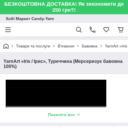
БЕЗКОШТОВНА ДОСТАВКА! Як зекономити до
250 грн?!
Хобі Маркет Candy-Yarn
Товари та послуги
В'язання
Бавовна
YarnArt «Ir
YarnArt «Iris / Ірис», Туреччина (Мерсеризує бавовна
100%)
Показати все