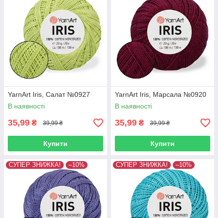
YarnArt Iris, Салат №0927
YarnArt Iris, Марсала №0920
В наявності
В наявності
35,99
35,99
₴
₴
39,99 ₴
39,99 ₴
Купити
Купити
СУПЕР ЗНИЖКА!
–10%
СУПЕР ЗНИЖКА!
–10%