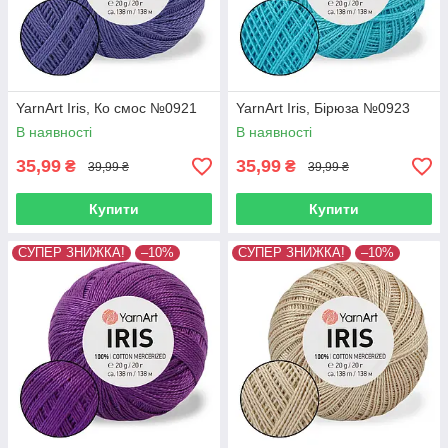
YarnArt Iris, Ко смос №0921
YarnArt Iris, Бірюза №0923
В наявності
В наявності
35,99
35,99
₴
₴
39,99 ₴
39,99 ₴
Купити
Купити
СУПЕР ЗНИЖКА!
–10%
СУПЕР ЗНИЖКА!
–10%