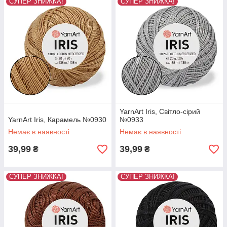
СУПЕР ЗНИЖКА!
СУПЕР ЗНИЖКА!
YarnArt Iris, Світло-сірий
YarnArt Iris, Карамель №0930
№0933
Немає в наявності
Немає в наявності
39,99
39,99
₴
₴
СУПЕР ЗНИЖКА!
СУПЕР ЗНИЖКА!