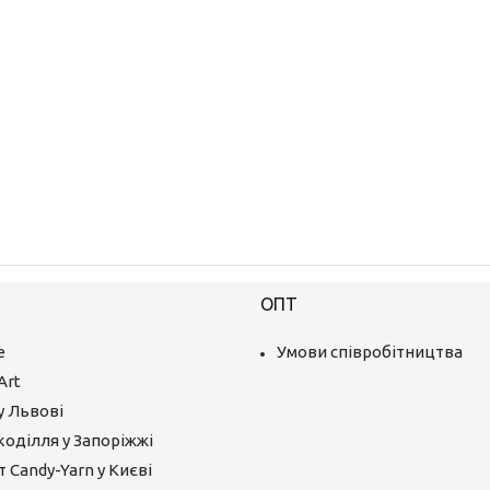
ОПТ
е
Умови співробітництва
Art
у Львові
коділля у Запоріжжі
 Candy-Yarn у Києві