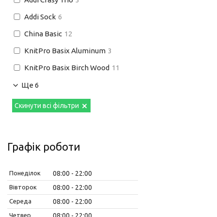
Addi Sock
6
China Basic
12
KnitPro Basix Aluminum
3
KnitPro Basix Birch Wood
11
Ще 6
Скинути всі фільтри
Графік роботи
Понеділок
08:00
22:00
Вівторок
08:00
22:00
Середа
08:00
22:00
Четвер
08:00
22:00