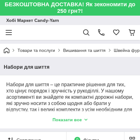
БЕЗКОШТОВНА ДОСТАВКА! Як зекономити до
250 грн?!
Хобі Маркет Candy-Yarn
Товари та послуги
Вишивання та шиття
Швейна фур
Набори для шиття
Набори для шиття – це практичне рішення для тих,
хто цінує порядок і зручність у рукоділлі. У нашому
асортименті ви знайдете як компактні дорожні набори,
які зручно носити з собою щодня або брати у
відпустку, так і великі комплекти з усім необхідним для
шиття та ремонту одягу. У них входять голки, нитки,
Показати все
шпильки, ножиці, сантиметр та інші корисні аксесуари,
які допоможуть швидко полагодити або підшити будь-
яку річ.
Сортування
0
Фільтри