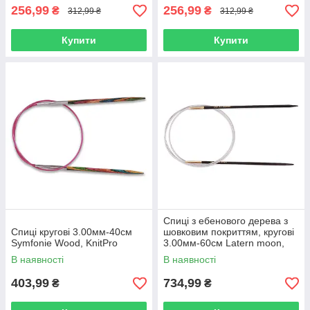
256,99
256,99
₴
₴
312,99 ₴
312,99 ₴
Купити
Купити
Спиці з ебенового дерева з
Спиці кругові 3.00мм-40см
шовковим покриттям, кругові
Symfonie Wood, KnitPro
3.00мм-60см Latern moon,
KnitPro
В наявності
В наявності
403,99
734,99
₴
₴