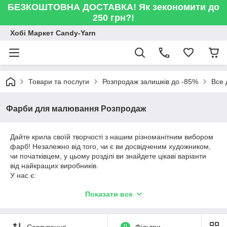
БЕЗКОШТОВНА ДОСТАВКА! Як зекономити до
250 грн?!
Хобі Маркет Candy-Yarn
Товари та послуги
Розпродаж залишків до -85%
Все 
Фарби для малювання Розпродаж
Дайте крила своїй творчості з нашим різноманітним вибором
фарб! Незалежно від того, чи є ви досвідченим художником,
чи початківцем, у цьому розділі ви знайдете цікаві варіанти
від найкращих виробників.
У нас є:
акварельні фарби, що надають роботам легкість;
Показати все
олійні фарби, що дають змогу створювати насичені,
глибокі відтінки та багатошаровість;
акрил для яскравих і стійких колірних рішень;
Сортування
0
Фільтри