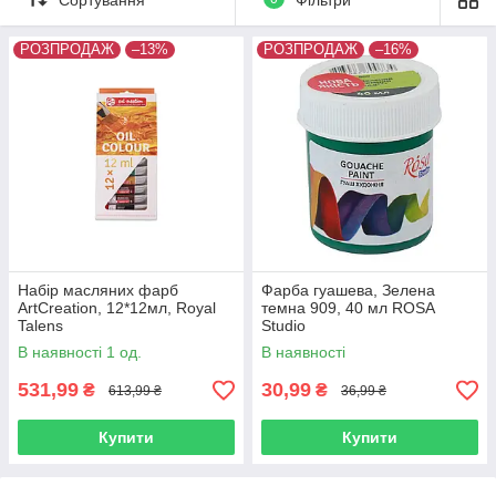
гуашеві фарби для теплих і м'яких мазків.
РОЗПРОДАЖ
–13%
РОЗПРОДАЖ
–16%
Фарби доступні як у наборах, так і поштучно, щоб ви могли
підібрати потрібні кольори на свій смак. Однак, наша
пропозиція не обмежується лише різноманітністю - ми також
надаємо можливість придбати художні матеріали зі знижкою.
Хочете ще більше фарб для малювання? Заходьте в наш
Художні фарби
основний розділ
.
Набір масляних фарб
Фарба гуашева, Зелена
ArtCreation, 12*12мл, Royal
темна 909, 40 мл ROSA
Talens
Studio
В наявності 1 од.
В наявності
531,99
30,99
₴
₴
613,99 ₴
36,99 ₴
Купити
Купити