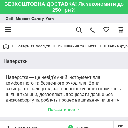
БЕЗКОШТОВНА ДОСТАВКА! Як зекономити до
250 грн?!
Хобі Маркет Candy-Yarn
Товари та послуги
Вишивання та шиття
Швейна фур
Наперстки
Наперстки — це невід’ємний інструмент для
комфортного та безпечного рукоділля. Вони
захищають пальці під час проштовхування голки крізь
щільні тканини, дозволяють працювати довше без
дискомфорту та роблять процес вишивання чи шиття
точнішим. Металеві наперстки обирають за їхню
Показати все
міцність і довговічність: вони чудово підходять для
роботи з джинсом, бавовною, льоном та іншими
щільними матеріалами. Силіконові моделі більш гнучкі
Сортування
0
Фільтри