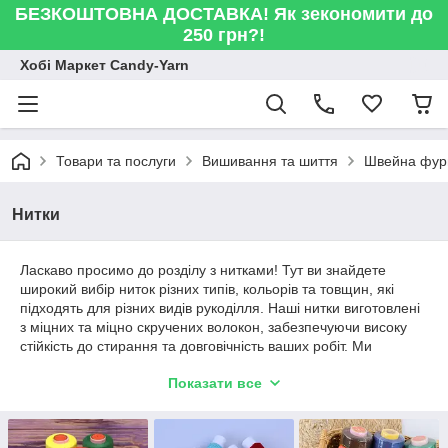
БЕЗКОШТОВНА ДОСТАВКА! Як зекономити до
250 грн?!
Хобі Маркет Candy-Yarn
Товари та послуги
Вишивання та шиття
Швейна фур
Нитки
Ласкаво просимо до розділу з нитками! Тут ви знайдете
широкий вибір ниток різних типів, кольорів та товщин, які
підходять для різних видів рукоділля. Наші нитки виготовлені
з міцних та міцно скручених волокон, забезпечуючи високу
стійкість до стирання та довговічність ваших робіт. Ми
пропонуємо широкий спектр кольорів, від класичних до
Показати все
яскравих та насичених, щоб задовольнити потреби кожного
творчого проекту.