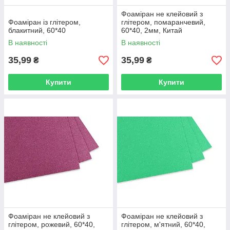
Фоаміран не клейовий з
Фоаміран із глітером,
глітером, помаранчевий,
блакитний, 60*40
60*40, 2мм, Китай
В наявності
В наявності
35,99
35,99
₴
₴
Купити
Купити
Фоаміран не клейовий з
Фоаміран не клейовий з
глітером, рожевий, 60*40,
глітером, м'ятний, 60*40,