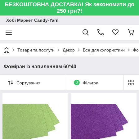
БЕЗКОШТОВНА ДОСТАВКА! Як зекономити до
250 грн?!
Хобі Маркет Candy-Yarn
Товари та послуги
Декор
Все для флористики
Фо
Фоміран із напиленням 60*40
Сортування
0
Фільтри