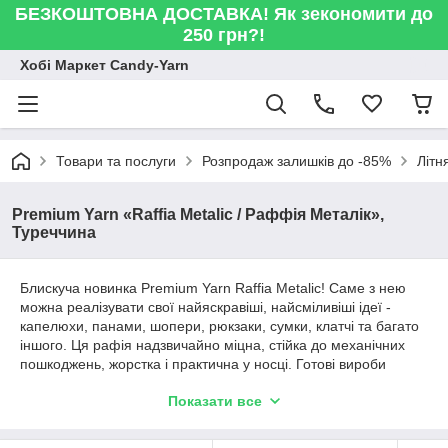
БЕЗКОШТОВНА ДОСТАВКА! Як зекономити до
250 грн?!
Хобі Маркет Candy-Yarn
Товари та послуги
Розпродаж залишків до -85%
Літн
Premium Yarn «Raffia Metalic / Раффія Металік»,
Туреччина
Блискуча новинка Premium Yarn Raffia Metalic! Саме з нею
можна реалізувати свої найяскравіші, найсміливіші ідеї -
капелюхи, панами, шопери, рюкзаки, сумки, клатчі та багато
іншого. Ця рафія надзвичайно міцна, стійка до механічних
пошкоджень, жорстка і практична у носці. Готові вироби
навіть можна прасувати. Фарба дуже стійка, а ниточка
Показати все
рівномірно профарбована.
Склад: 100% поліамід,