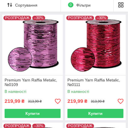
Метраж: 330 м.,
Сортування
0
Фільтри
Вага: 150 г.
РОЗПРОДАЖ
–30%
РОЗПРОДАЖ
–30%
Premium Yarn Raffia Metalic,
Premium Yarn Raffia Metalic,
№0109
№0111
В наявності
В наявності
219,99
219,99
₴
₴
313,99 ₴
313,99 ₴
Купити
Купити
РОЗПРОДАЖ
–30%
РОЗПРОДАЖ